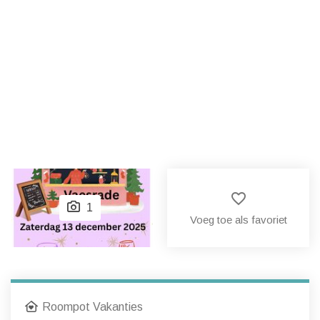
favorite_border
1
Voeg toe als favoriet
Roompot Vakanties