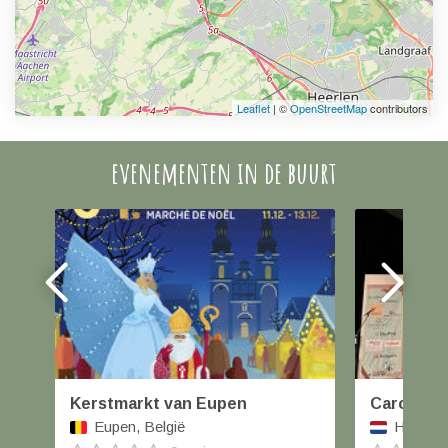
Leaflet
| ©
OpenStreetMap
contributors
evenementen in de buurt
Kerstmarkt van Eupen
Carolus W
Eupen, België
Helmond