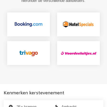
hieronder de verschillende aanbieders:
Kenmerken kerstevenement
25+ kramen
Ambacht