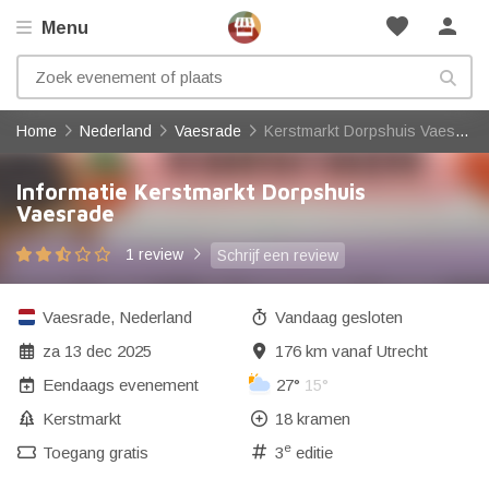
favorite
person
Menu
Home
Nederland
Vaesrade
Kerstmarkt Dorpshuis Vaesrade
Informatie Kerstmarkt Dorpshuis
Vaesrade
1 review
Schrijf een review
Vaesrade
,
Nederland
Vandaag gesloten
za 13 dec 2025
176 km vanaf Utrecht
Eendaags evenement
27°
15°
Kerstmarkt
18 kramen
e
Toegang gratis
3
editie