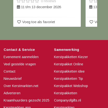
0 reviews
11 t/m 13 december 2026
13 decem
favorite_border
favorite_border
Voeg toe als favoriet
Voeg toe
Contact & Service
Samenwerking
Evenement aanmelden
Kerstpakketten Kiezer
Veel gestelde vragen
Kerstpakket Online
Contact
Kerstpakketten idee
Nieuwsbrief
Kerstpakketten Tip
Over Kerstmarkten.net
Kerstpakket Webshop
Adverteren
Kerstpakketten
Kraamhuurders gezocht 2025
Companyofgifts.nl
Kerstmarkten app
Kerstmarkten