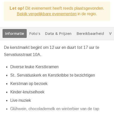
Let op!
Dit evenement heeft reeds plaatsgevonden.
Bekijk vergelijkbare evenementen
in de regio.
Informatie
Foto's
Data & Prijzen
Bereikbaarheid
We
De kerstmarkt begint om 12 uur en duurt tot 17 uur te
Servatiusstraat 10A.
Diverse leuke Kerstkramen
St. Servatiuskerk en Kerstkribbe te bezichtigen
Kerstman op bezoek
Kinder-knutselhoek
Live muziek
Glühwein, chocolademelk en winterbier van de tap