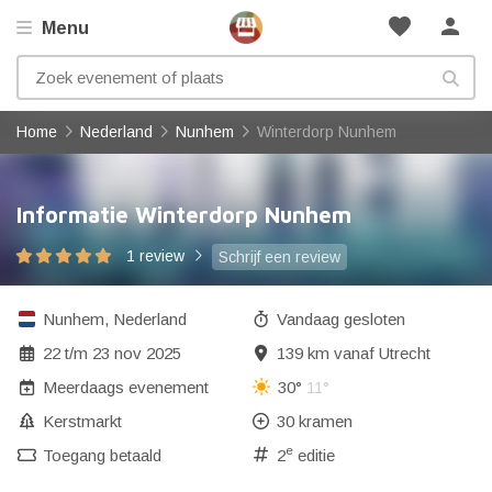
favorite
person
Menu
Home
Nederland
Nunhem
Winterdorp Nunhem
Informatie Winterdorp Nunhem
1 review
Schrijf een review
Nunhem
,
Nederland
Vandaag gesloten
22
t/m
23 nov 2025
139 km vanaf Utrecht
Meerdaags evenement
30°
11°
Kerstmarkt
30 kramen
e
Toegang betaald
2
editie