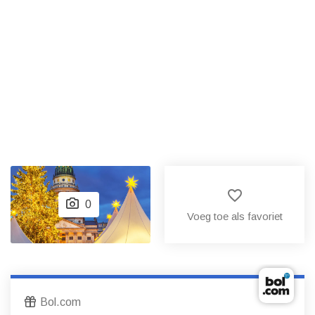
favorite_border
0
Voeg toe als favoriet
Bol.com