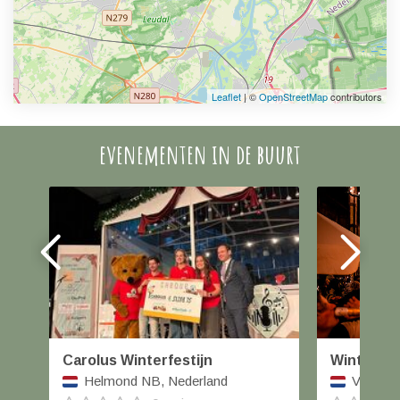
Leaflet
| ©
OpenStreetMap
contributors
evenementen in de buurt
Carolus Winterfestijn
Winterka
Helmond NB, Nederland
Veghel,