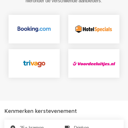
hieronder de verschillende aanbieders:
Kenmerken kerstevenement
25+ kramen
Drinken