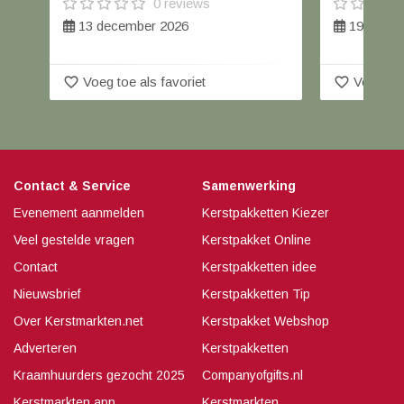
0 reviews
13 december 2026
19 t/m 2
favorite_border
favorite_border
Voeg toe als favoriet
Voeg toe
Contact & Service
Samenwerking
Evenement aanmelden
Kerstpakketten Kiezer
Veel gestelde vragen
Kerstpakket Online
Contact
Kerstpakketten idee
Nieuwsbrief
Kerstpakketten Tip
Over Kerstmarkten.net
Kerstpakket Webshop
Adverteren
Kerstpakketten
Kraamhuurders gezocht 2025
Companyofgifts.nl
Kerstmarkten app
Kerstmarkten