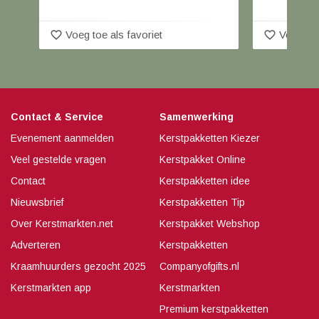
favorite_border
favorite_border
Voeg toe als favoriet
Voeg toe
Contact & Service
Samenwerking
Evenement aanmelden
Kerstpakketten Kiezer
Veel gestelde vragen
Kerstpakket Online
Contact
Kerstpakketten idee
Nieuwsbrief
Kerstpakketten Tip
Over Kerstmarkten.net
Kerstpakket Webshop
Adverteren
Kerstpakketten
Kraamhuurders gezocht 2025
Companyofgifts.nl
Kerstmarkten app
Kerstmarkten
Premium kerstpakketten