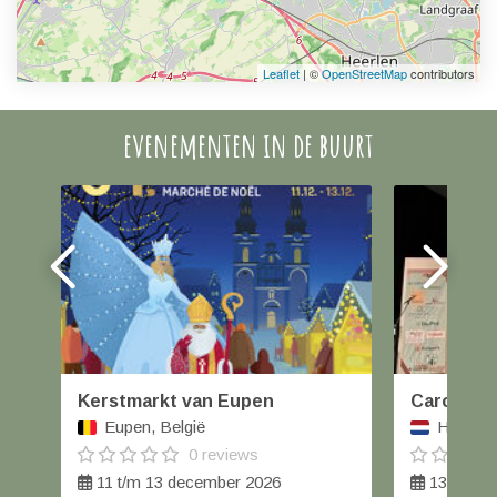
Leaflet
| ©
OpenStreetMap
contributors
evenementen in de buurt
Kerstmarkt van Eupen
Carolus W
Eupen, België
Helmond
0 reviews
11 t/m 13 december 2026
13 decem