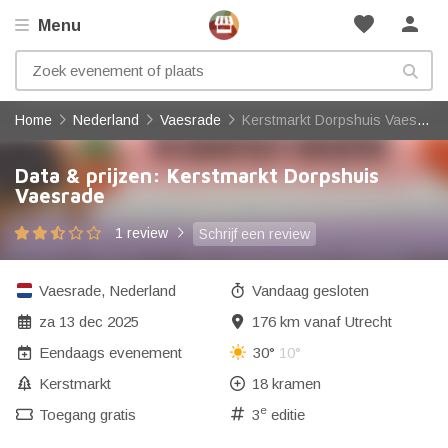
favorite
person
Menu
Home
Nederland
Vaesrade
Kerstmarkt Dorpshuis Vaesrade
Data & prijzen: Kerstmarkt Dorpshuis
Vaesrade
1 review
Schrijf een review
Vaesrade
,
Nederland
Vandaag gesloten
za 13 dec 2025
176 km vanaf Utrecht
Eendaags evenement
30°
10°
Kerstmarkt
18 kramen
e
Toegang gratis
3
editie