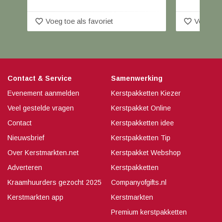
favorite_border
favorite_border
Voeg toe als favoriet
Voeg toe
Contact & Service
Samenwerking
Evenement aanmelden
Kerstpakketten Kiezer
Veel gestelde vragen
Kerstpakket Online
Contact
Kerstpakketten idee
Nieuwsbrief
Kerstpakketten Tip
Over Kerstmarkten.net
Kerstpakket Webshop
Adverteren
Kerstpakketten
Kraamhuurders gezocht 2025
Companyofgifts.nl
Kerstmarkten app
Kerstmarkten
Premium kerstpakketten