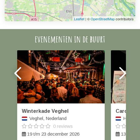
Leaflet
| ©
OpenStreetMap
contributors
evenementen in de buurt
Winterkade Veghel
Carolus W
Veghel, Nederland
Helmond
0 reviews
19 t/m 23 december 2026
13 decem