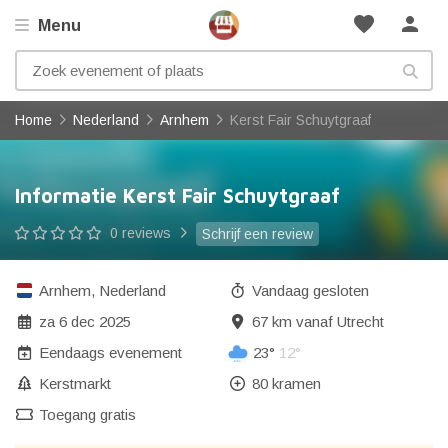
favorite
person
Menu
Home
Nederland
Arnhem
Kerst Fair Schuytgraaf
Informatie Kerst Fair Schuytgraaf
0 reviews
Schrijf een review
Arnhem
,
Nederland
Vandaag gesloten
za 6 dec 2025
67 km vanaf Utrecht
Eendaags evenement
23°
12°
Kerstmarkt
80 kramen
Toegang gratis