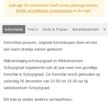
Let op!
Dit evenement heeft reeds plaatsgevonden.
Bekijk vergelijkbare evenementen
in de regio.
Informatie
Foto's
Data & Prijzen
Bereikbaarheid
We
Kerstsfeer proeven, originele kerstinkopen doen en met
een warm drankje samen genieten!
Wijkvereniging inSchuytgraaf en Winkelcentrum
Schuytgraaf organiseren ook dit jaar weer een gezellige
Kerstfair in Schuytgraaf. De Kerstfair wordt gehouden op
zaterdag 06 december van 10.00 tot 16.00 uur bij
winkelcentrum Schuytgraaf.
Dit kan je onder andere verwachten: