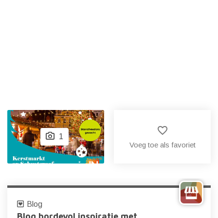
favorite_border
1
Voeg toe als favoriet
Blog
Blog bordevol inspiratie met