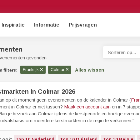
Inspiratie
Informatie
Prijsvragen
menten
Sorteren op...
evenementen gevonden
Alles wissen
 filters:
Frankrijk
Colmar
stmarkten in Colmar 2026
aan op dit moment geen evenementen op de kalender in Colmar (
Fran
ment in Colmar er niet tussen?
Maak een account aan
en in 7 stapp
lan je bezoek aan Colmar tijdens de kerstperiode en boek je overnac
 uitvalsbasis om meerdere kerstmarkten in de regio te verkennen."
k ook:
Top 10 Nederland
Top 10 Duitsland
Top 10 België