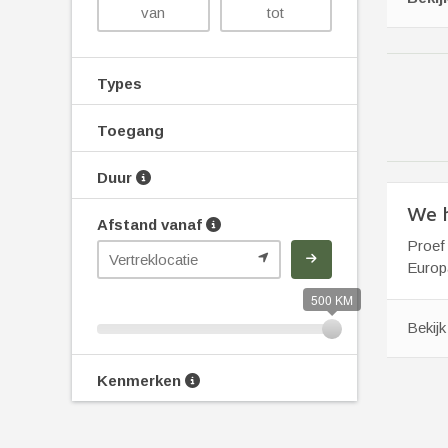
Types
Toegang
Duur
We h
Afstand vanaf
Proef 
Europa
500 KM
Bekij
Kenmerken