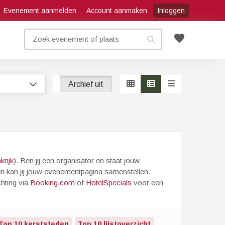
Evenement aanmelden
Account aanmaken
Inloggen
favorite
Archief aan
Archief uit
krijk
). Ben jij een organisator en staat jouw
en kan jij jouw evenementpagina samenstellen.
hting via
Booking.com
of
HotelSpecials
voor een
Top 10 kerststeden
Top 10 lijstoverzicht