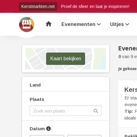
Kerstmarkten.net
Proef de sfeer en laat je inspireren!
home
Evenementen
Uitjes
Evene
0
van 9 
Kaart bekijken
Je gekozen
Land
Ker
Er st
Plaats
evene
Tip:
P
ideale
Datum
Bekij