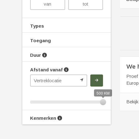
Types
Toegang
Duur
We h
Afstand vanaf
Proef 
Europa
500 KM
Bekij
Kenmerken