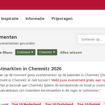
Inspiratie
Informatie
Prijsvragen
menten
Sorteren op...
evenementen gevonden
Alles wissen
 filters:
Duitsland
Chemnitz
stmarkten in Chemnitz 2026
aan op dit moment geen evenementen op de kalender in Chemnitz (
Du
ment in Chemnitz er niet tussen?
Meld jouw evenement gratis aan
op
lan je bezoek aan Chemnitz tijdens de kerstperiode en boek je overn
 uitvalsbasis om meerdere kerstmarkten in de regio te verkennen."
k ook:
Top 10 Nederland
Top 10 Duitsland
Top 10 België