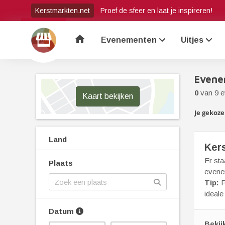
Kerstmarkten.net
Proef de sfeer en laat je inspireren!
home
Evenementen
Uitjes
Evene
0
van 9 
Kaart bekijken
Je gekozen
Land
Ker
Er st
Plaats
evene
Tip:
P
ideale
Datum
Bekij