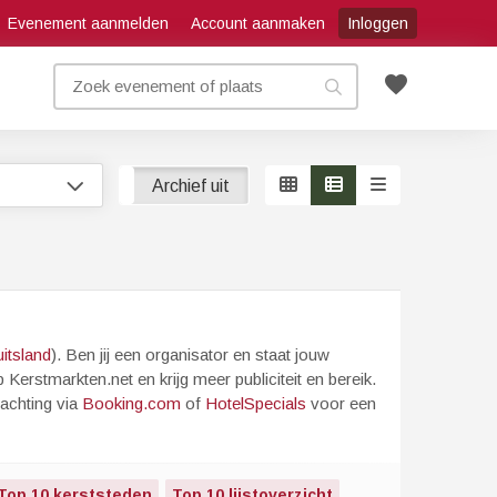
Evenement aanmelden
Account aanmaken
Inloggen
favorite
Archief aan
Archief uit
itsland
). Ben jij een organisator en staat jouw
 Kerstmarkten.net en krijg meer publiciteit en bereik.
achting via
Booking.com
of
HotelSpecials
voor een
Top 10 kerststeden
Top 10 lijstoverzicht