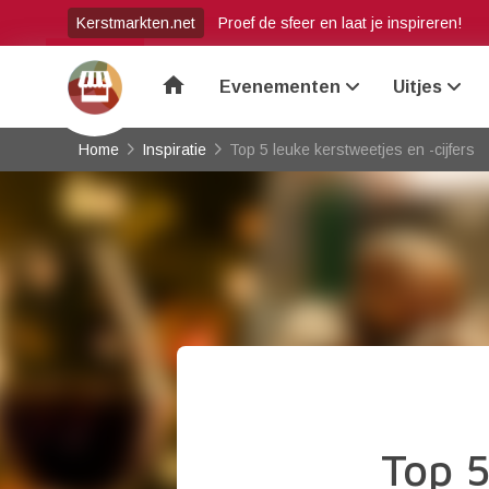
Kerstmarkten.net
Proef de sfeer en laat je inspireren!
home
Evenementen
Uitjes
Home
Inspiratie
Top 5 leuke kerstweetjes en -cijfers
Top 5