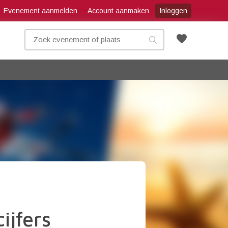
Evenement aanmelden
Account aanmaken
Inloggen
favorite
ijfers