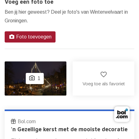
Voeg een foto toe
Ben jij hier geweest? Deel je foto's van Winterwelvaart in
Groningen.
Foto toevoegen
favorite_border
1
Voeg toe als favoriet
Bol.com
'n Gezellige kerst met de mooiste decoratie