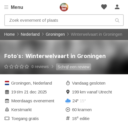
favorite
person
Menu
Home
Nederland
Groningen
Winterwelvaart in Groningen
Foto's: Winterwelvaart in Groningen
0 reviews
Schrijf een review
Groningen
,
Nederland
Vandaag gesloten
19
t/m
21 dec 2025
199 km vanaf Utrecht
Meerdaags evenement
24°
15°
Kerstmarkt
60 kramen
e
Toegang gratis
18
editie