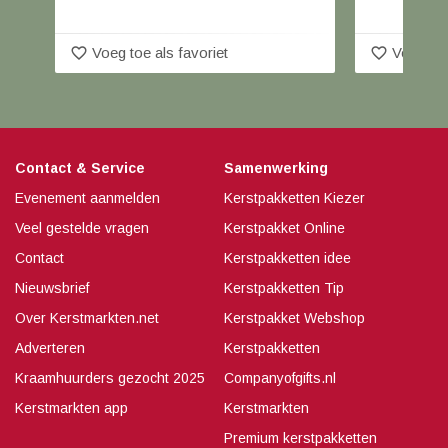
favorite_border
favorite_border
Voeg toe als favoriet
Voeg toe
Contact & Service
Samenwerking
Evenement aanmelden
Kerstpakketten Kiezer
Veel gestelde vragen
Kerstpakket Online
Contact
Kerstpakketten idee
Nieuwsbrief
Kerstpakketten Tip
Over Kerstmarkten.net
Kerstpakket Webshop
Adverteren
Kerstpakketten
Kraamhuurders gezocht 2025
Companyofgifts.nl
Kerstmarkten app
Kerstmarkten
Premium kerstpakketten