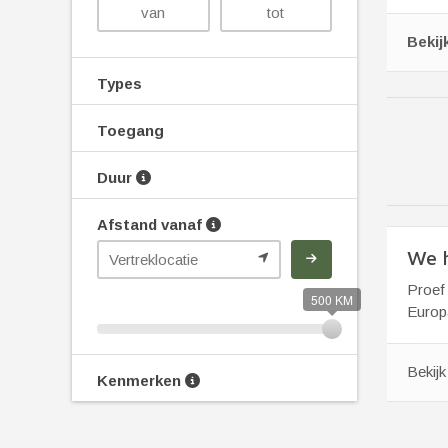
Bekij
Types
Toegang
Duur
Afstand vanaf
We h
Proef 
500 KM
Europa
Bekij
Kenmerken