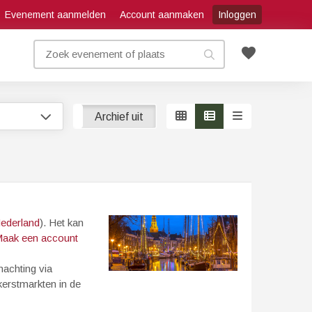
Evenement aanmelden
Account aanmaken
Inloggen
favorite
Archief aan
Archief uit
ederland
). Het kan
aak een account
nachting via
erstmarkten in de