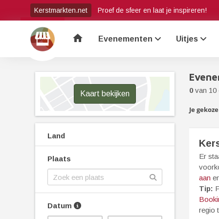
Kerstmarkten.net
Proef de sfeer en laat je inspireren!
home
Evenementen
Uitjes
Evene
0
van 10
Kaart bekijken
Je gekozen
Land
Ker
Er st
Plaats
voorko
aan
en
Tip:
P
Booki
Datum
regio 