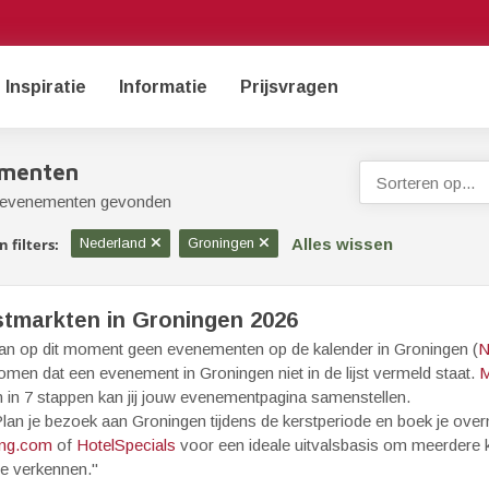
Inspiratie
Informatie
Prijsvragen
menten
Sorteren op...
 evenementen gevonden
Alles wissen
 filters:
Nederland
Groningen
stmarkten in Groningen 2026
aan op dit moment geen evenementen op de kalender in Groningen (
N
men dat een evenement in Groningen niet in de lijst vermeld staat.
M
 in 7 stappen kan jij jouw evenementpagina samenstellen.
lan je bezoek aan Groningen tijdens de kerstperiode en boek je over
ng.com
of
HotelSpecials
voor een ideale uitvalsbasis om meerdere k
te verkennen."