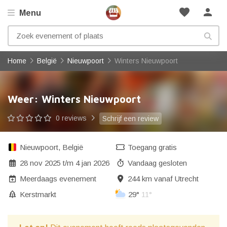
favorite
person
Menu
Home
België
Nieuwpoort
Winters Nieuwpoort
Weer: Winters Nieuwpoort
0 reviews
Schrijf een review
Nieuwpoort
,
België
Toegang gratis
28 nov 2025
t/m
4 jan 2026
Vandaag gesloten
Meerdaags evenement
244 km vanaf Utrecht
Kerstmarkt
29°
11°