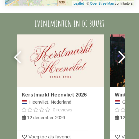
Leaflet
| ©
OpenStreetMap
contributors
evenementen in de buurt
Kerstmarkt Heenvliet 2026
Winterfai
Heenvliet, Nederland
Geertrui
0 reviews
12 december 2026
12 decem
favorite_border
favorite_border
Voeg toe als favoriet
Voeg toe