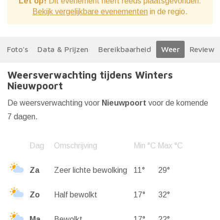
Let op!
Dit evenement heeft reeds plaatsgevonden.
Bekijk vergelijkbare evenementen
in de regio.
Foto's
Data & Prijzen
Bereikbaarheid
Weer
Reviews
Weersverwachting tijdens Winters
Nieuwpoort
De weersverwachting voor
Nieuwpoort
voor de komende
7 dagen.
Dag
Omschrijving
Min °C
Max °C
Za
Zeer lichte bewolking
11°
29°
Zo
Half bewolkt
17°
32°
Ma
Bewolkt
17°
22°