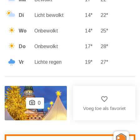
Di
Licht bewolkt
14°
22°
Wo
Onbewolkt
14°
25°
Do
Onbewolkt
17°
28°
Vr
Lichte regen
19°
27°
favorite_border
0
Voeg toe als favoriet