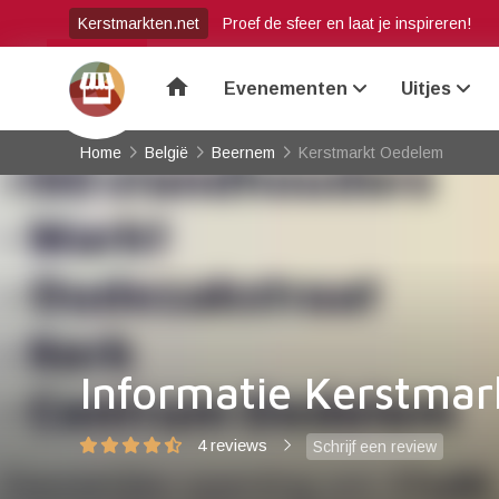
Kerstmarkten.net
Proef de sfeer en laat je inspireren!
home
Evenementen
Uitjes
Home
België
Beernem
Kerstmarkt Oedelem
Informatie Kerstma
4 reviews
Schrijf een review