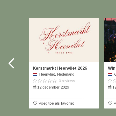
Kerstmarkt Heenvliet 2026
Win
Heenvliet, Nederland
G
0 reviews
12 december 2026
12
favorite_border
favorite_border
Voeg toe als favoriet
V