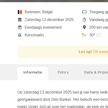
Beernem
,
België
Toegang gr
Zaterdag 13 december 2025
Va
Eendaags evenement
200 km van
Kerstmarkt
30°
11°
Let op!
Dit even
Informatie
Foto's
Data & Prijz
Op zaterdag 13 december 2025 ben jij van harte wel
georganiseerd door Den Bunker. Het belooft een beto
markt strekt zich uit over het marktplein, de kerk en