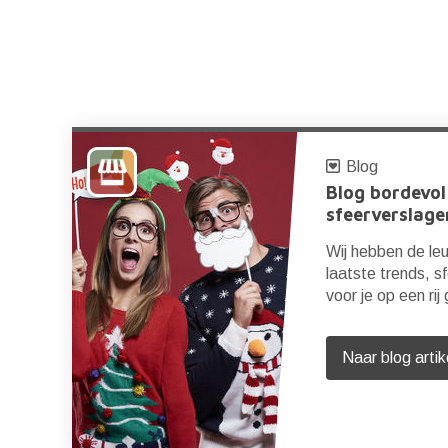
Blog
Blog bordevol
sfeerverslage
to
Wij hebben de leu
laatste trends, s
voor je op een rij
Naar blog artik