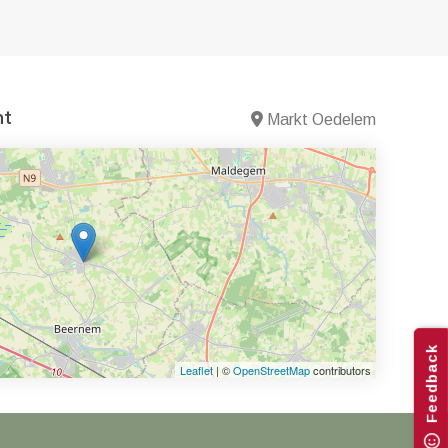
nt
Markt Oedelem
Feedback
Leaflet
| ©
OpenStreetMap
contributors