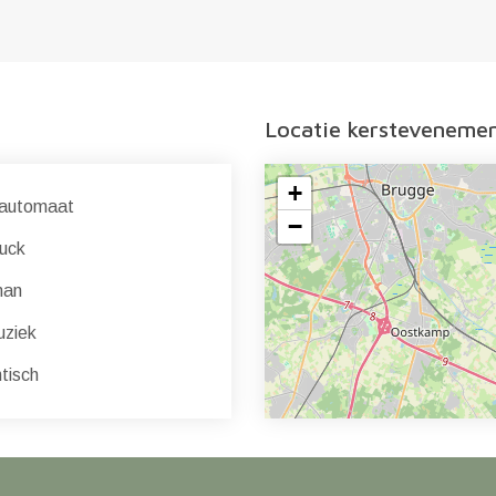
Locatie kersteveneme
+
automaat
−
uck
man
uziek
isch