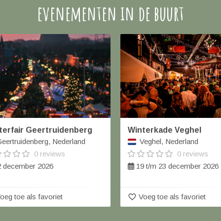
evenementen in de buurt
terfair Geertruidenberg
Winterkade Veghel
eertruidenberg, Nederland
Veghel, Nederland
0 reviews
0 reviews
 december 2026
19 t/m 23 december 2026
favorite_border
oeg toe als favoriet
Voeg toe als favoriet