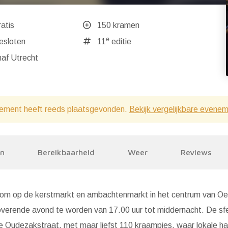
atis
150 kramen
e
ndaag gesloten
11
editie
af Utrecht
ement heeft reeds plaatsgevonden.
Bekijk vergelijkbare evene
en
Bereikbaarheid
Weer
Reviews
kom op de kerstmarkt en ambachtenmarkt in het centrum van O
verende avond te worden van 17.00 uur tot middernacht. De sfe
 de Oudezakstraat, met maar liefst 110 kraampjes, waar lokale h