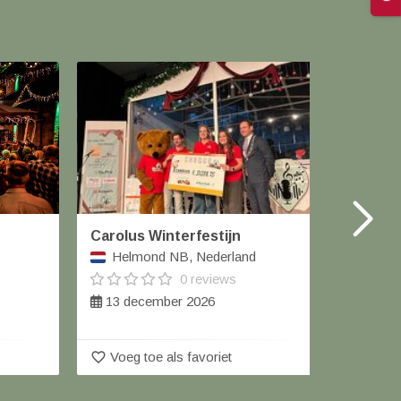
Carolus Winterfestijn
Kerstm
Helmond NB, Nederland
Eupen
0 reviews
13 december 2026
11 t/
favorite_border
favorite_border
Voeg toe als favoriet
Voeg 