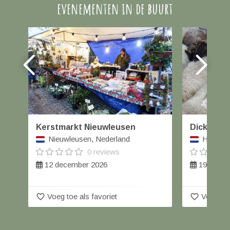
evenementen in de buurt
Kerstmarkt Nieuwleusen
Dickens Br
Nieuwleusen, Nederland
Havelte,
0 reviews
12 december 2026
19 decem
favorite_border
favorite_border
Voeg toe als favoriet
Voeg toe