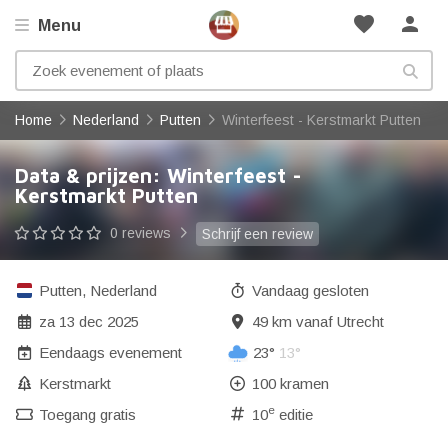
favorite
person
Menu
Home
Nederland
Putten
Winterfeest - Kerstmarkt Putten
Data & prijzen: Winterfeest -
Kerstmarkt Putten
0 reviews
Schrijf een review
Putten
,
Nederland
Vandaag gesloten
za 13 dec 2025
49 km vanaf Utrecht
Eendaags evenement
23°
13°
Kerstmarkt
100 kramen
e
Toegang gratis
10
editie