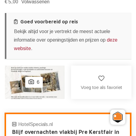
€ 5,00
Volwassenen
Goed voorbereid op reis
Bekijk altijd voor je vertrekt de meest actuele
informatie over openingstijden en prijzen op
deze
website
.
favorite_border
6
Voeg toe als favoriet
HotelSpecials.nl
Blijf overnachten vlakbij Pre Kerstfair in