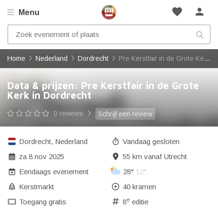
favorite
person
Menu
Home
Nederland
Dordrecht
Pre Kerstfair in de Grote Kerk in Dordrecht
Data & prijzen: Pre Kerstfair in de Grote
Kerk in Dordrecht
0 reviews
Schrijf een review
Dordrecht
,
Nederland
Vandaag gesloten
za 8 nov 2025
55 km vanaf Utrecht
Eendaags evenement
28°
12°
Kerstmarkt
40 kramen
e
Toegang gratis
8
editie