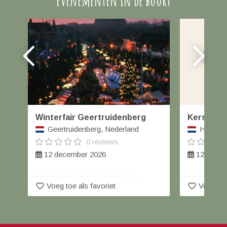
evenementen in de buurt
Winterfair Geertruidenberg
Kerstmark
Geertruidenberg, Nederland
Heenvlie
0 reviews
12 december 2026
12 decem
favorite_border
favorite_border
Voeg toe als favoriet
Voeg toe