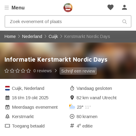
favorite
person
Menu
Home
Nederland
Cuijk
Kerstmarkt Nordic Days
Informatie Kerstmarkt Nordic Days
0 reviews
Schrijf een review
Cuijk
,
Nederland
Vandaag gesloten
18
t/m
19 okt 2025
82 km vanaf Utrecht
Meerdaags evenement
23°
11°
Kerstmarkt
80 kramen
e
Toegang betaald
4
editie