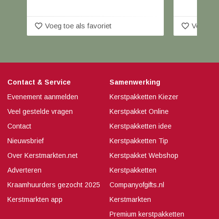
favorite_border
favorite_border
Voeg toe als favoriet
Voeg toe
Contact & Service
Samenwerking
Evenement aanmelden
Kerstpakketten Kiezer
Veel gestelde vragen
Kerstpakket Online
Contact
Kerstpakketten idee
Nieuwsbrief
Kerstpakketten Tip
Over Kerstmarkten.net
Kerstpakket Webshop
Adverteren
Kerstpakketten
Kraamhuurders gezocht 2025
Companyofgifts.nl
Kerstmarkten app
Kerstmarkten
Premium kerstpakketten