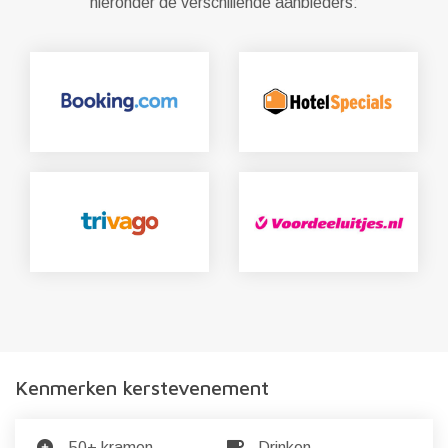
hieronder de verschillende aanbieders:
Kenmerken kerstevenement
50+ kramen
Drinken