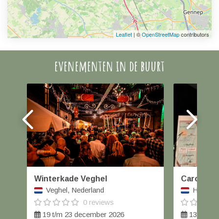
Leaflet
| ©
OpenStreetMap
contributors
evenementen in de buurt
Winterkade Veghel
Carolus W
Veghel, Nederland
Helmond
0 reviews
19 t/m 23 december 2026
13 decem