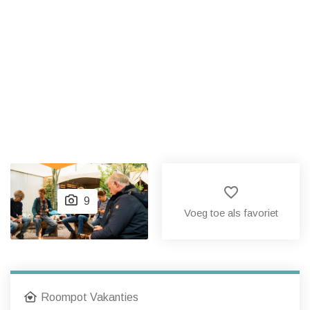
favorite_border
9
Voeg toe als favoriet
Roompot Vakanties