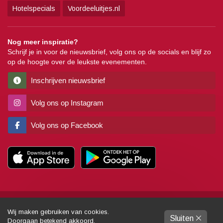
Hotelspecials
Voordeeluitjes.nl
Nog meer inspiratie?
Schrijf je in voor de nieuwsbrief, volg ons op de socials en blijf zo
op de hoogte over de leukste evenementen.
Inschrijven nieuwsbrief
Volg ons op Instagram
Volg ons op Facebook
Copyright
Algemene voorwaarden
Disclaimer
Privacy
Pers
Wij maken gebruiken van cookies.
Sluiten
Partners
Sitemap
Colofon
Gemaakt door:
Dynamies
Doorgaan betekend akkoord.