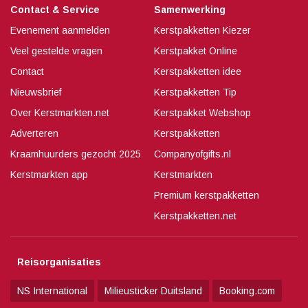
Contact & Service
Samenwerking
Evenement aanmelden
Kerstpakketten Kiezer
Veel gestelde vragen
Kerstpakket Online
Contact
Kerstpakketten idee
Nieuwsbrief
Kerstpakketten Tip
Over Kerstmarkten.net
Kerstpakket Webshop
Adverteren
Kerstpakketten
Kraamhuurders gezocht 2025
Companyofgifts.nl
Kerstmarkten app
Kerstmarkten
Premium kerstpakketten
Kerstpakketten.net
Reisorganisaties
NS International
Milieusticker Duitsland
Booking.com