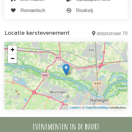
Romantisch
Rookvrij
Locatie kerstevenement
dorpsstraat 70
+
−
Leaflet
| ©
OpenStreetMap
contributors
evenementen in de buurt