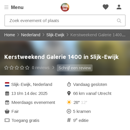
favorite
person
Menu
Home
Nederland
Slijk-Ewijk
Kerstweekend Galerie 1400 in Slijk-Ewijk
Kerstweekend Galerie 1400 in Slijk-Ewijk
0 reviews
Schrijf een review
Slijk-Ewijk
,
Nederland
Vandaag gesloten
13
t/m
14 dec 2025
66 km vanaf Utrecht
Meerdaags evenement
28°
12°
Fair
5 kramen
e
Toegang gratis
9
editie