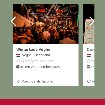
Winterkade Veghel
Carolus W
Veghel, Nederland
Helmond
0 reviews
19 t/m 23 december 2026
13 decem
favorite_border
favorite_border
Voeg toe als favoriet
Voeg toe