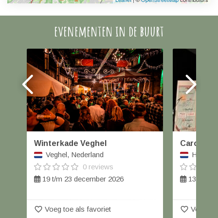
evenementen in de buurt
Winterkade Veghel
Carolus W
Veghel, Nederland
Helmond
0 reviews
19 t/m 23 december 2026
13 decem
favorite_border
favorite_border
Voeg toe als favoriet
Voeg toe