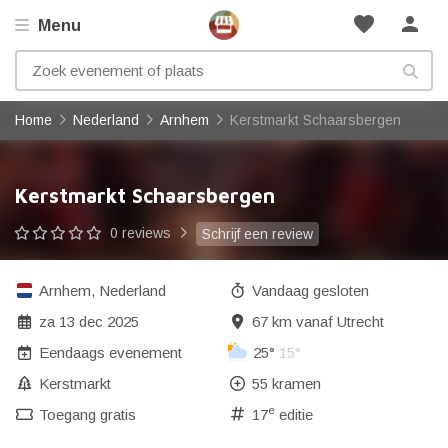
favorite
person
Menu
Home
Nederland
Arnhem
Kerstmarkt Schaarsbergen
Kerstmarkt Schaarsbergen
0 reviews
Schrijf een review
Arnhem
,
Nederland
Vandaag gesloten
za 13 dec 2025
67 km vanaf Utrecht
Eendaags evenement
25°
15°
Kerstmarkt
55 kramen
e
Toegang gratis
17
editie