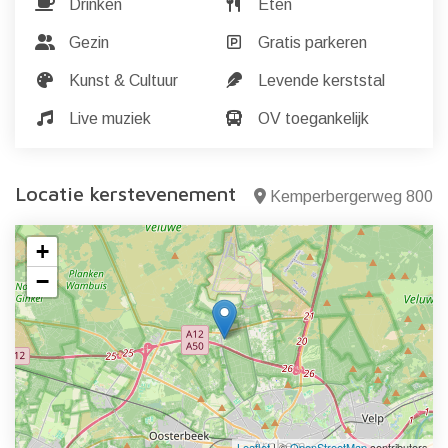
Drinken
Eten
Gezin
Gratis parkeren
Kunst & Cultuur
Levende kerststal
Live muziek
OV toegankelijk
Locatie kerstevenement
Kemperbergerweg 800
+
−
Leaflet
| ©
OpenStreetMap
contributors