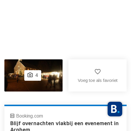
favorite_border
4
Voeg toe als favoriet
Booking.com
Blijf overnachten vlakbij een evenement in
Arnhem