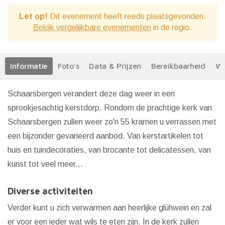
Let op!
Dit evenement heeft reeds plaatsgevonden.
Bekijk vergelijkbare evenementen
in de regio.
Informatie
Foto's
Data & Prijzen
Bereikbaarheid
We
Schaarsbergen verandert deze dag weer in een
sprookjesachtig kerstdorp. Rondom de prachtige kerk van
Schaarsbergen zullen weer zo'n 55 kramen u verrassen met
een bijzonder gevarieerd aanbod. Van kerstartikelen tot
huis en tuindecoraties, van brocante tot delicatessen, van
kunst tot veel meer...
Diverse activiteiten
Verder kunt u zich verwarmen aan heerlijke glühwein en zal
er voor een ieder wat wils te eten zijn. In de kerk zullen