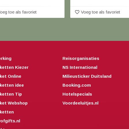
favorite_border
oeg toe als favoriet
Voeg toe als favoriet
rking
Reisorganisaties
ketten Kiezer
NS International
ket Online
Milieusticker Duitsland
ketten idee
Booking.com
ketten Tip
Hotelspecials
kket Webshop
Voordeeluitjes.nl
ketten
fgifts.nl