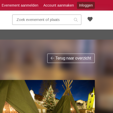
Evenement aanmelden
Account aanmaken
Inloggen
favorite
Terug naar overzicht