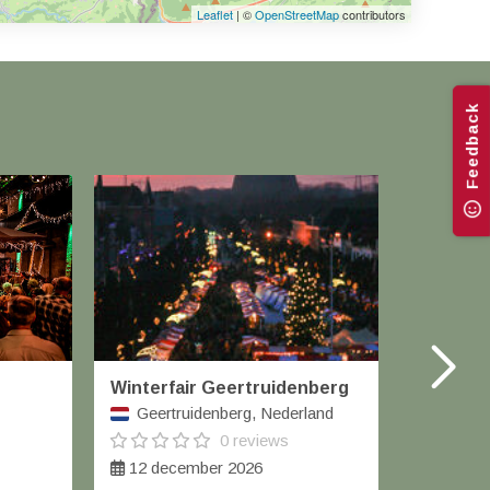
Leaflet
| ©
OpenStreetMap
contributors
Feedback
Winterfair Geertruidenberg
Kerstma
Geertruidenberg, Nederland
Berli
0 reviews
12 december 2026
24 t/