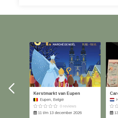
Kerstmarkt van Eupen
Car
Eupen, België
H
0 reviews
11 t/m 13 december 2026
13