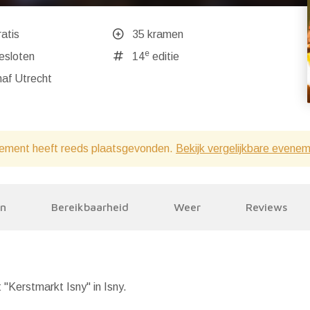
atis
35 kramen
e
ndaag gesloten
14
editie
af Utrecht
ement heeft reeds plaatsgevonden.
Bekijk vergelijkbare evene
en
Bereikbaarheid
Weer
Reviews
 "Kerstmarkt Isny" in Isny.