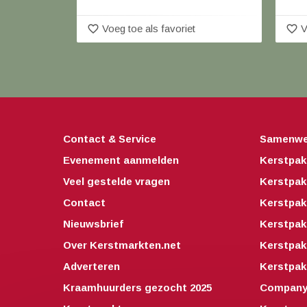
favorite_border
favorite_border
Voeg toe als favoriet
V
Contact & Service
Samenwe
Evenement aanmelden
Kerstpak
Veel gestelde vragen
Kerstpak
Contact
Kerstpak
Nieuwsbrief
Kerstpak
Over Kerstmarkten.net
Kerstpa
Adverteren
Kerstpak
Kraamhuurders gezocht 2025
Companyo