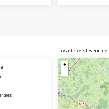
Locatie kersteveneme
+
ht
−
n
endelijk