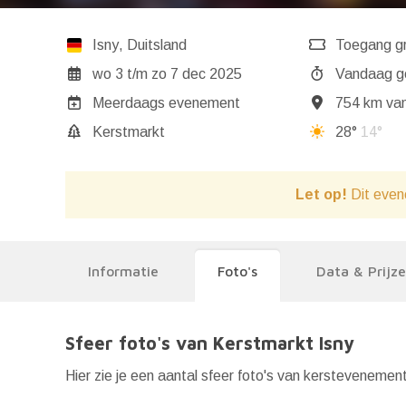
Isny
,
Duitsland
Toegang gr
wo 3
t/m
zo 7 dec 2025
Va
Meerdaags evenement
754 km van
Kerstmarkt
28°
14°
Let op!
Dit even
Informatie
Foto's
Data & Prijz
Sfeer foto's van Kerstmarkt Isny
Hier zie je een aantal sfeer foto's van kerstevenement