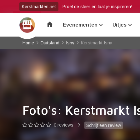
Kerstmarkten.net
Proef de sfeer en laat je inspireren!
home
Evenementen
Uitjes
Home
Duitsland
Isny
Kerstmarkt Isny
Foto's: Kerstmarkt I
0 reviews
Schrijf een review