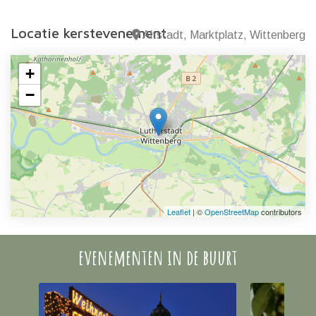
Locatie kerstevenement
Altstadt, Marktplatz, Wittenberg
+
−
Leaflet
| ©
OpenStreetMap
contributors
evenementen in de buurt