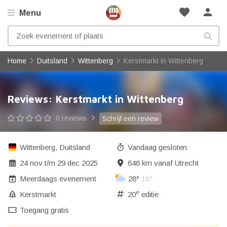
favorite
person
Menu
Home
Duitsland
Wittenberg
Kerstmarkt in Wittenberg
Reviews: Kerstmarkt in Wittenberg
0 reviews
Schrijf een review
Wittenberg
,
Duitsland
Vandaag gesloten
24 nov
t/m
29 dec 2025
646 km vanaf Utrecht
Meerdaags evenement
28°
16°
e
Kerstmarkt
20
editie
Toegang gratis