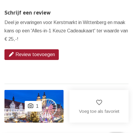
Schrijf een review
Deel je ervaringen voor Kerstmarkt in Wittenberg en maak
kans op een 'Alles-in-1 Keuze Cadeaukaart' ter waarde van
€ 25,-!
Review toevoegen
favorite_border
1
Voeg toe als favoriet