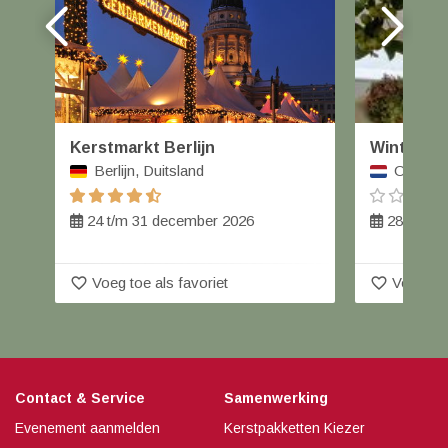
Kerstmarkt Berlijn
Winterfai
Berlijn, Duitsland
Orvelte,
24 t/m 31 december 2026
28 t/m 2
favorite_border
favorite_border
Voeg toe als favoriet
Voeg toe
Contact & Service
Samenwerking
Evenement aanmelden
Kerstpakketten Kiezer