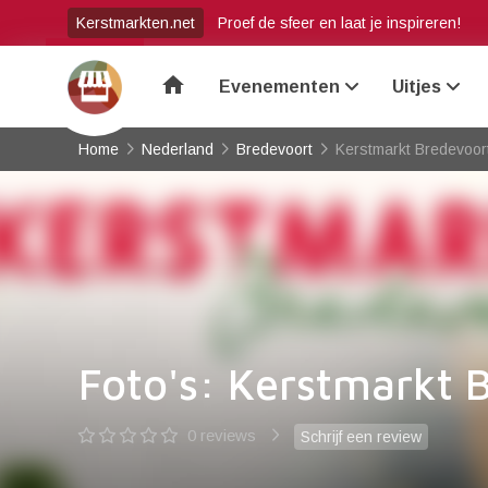
Kerstmarkten.net
Proef de sfeer en laat je inspireren!
home
Evenementen
Uitjes
Home
Nederland
Bredevoort
Kerstmarkt Bredevoor
Foto's: Kerstmarkt 
0 reviews
Schrijf een review