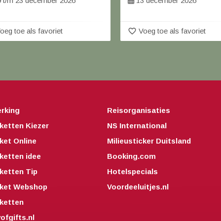
 t/m 23 december 2026
13 december 2026
favorite_border
oeg toe als favoriet
Voeg toe als favoriet
rking
Reisorganisaties
ketten Kiezer
NS International
ket Online
Milieusticker Duitsland
ketten idee
Booking.com
ketten Tip
Hotelspecials
kket Webshop
Voordeeluitjes.nl
ketten
fgifts.nl