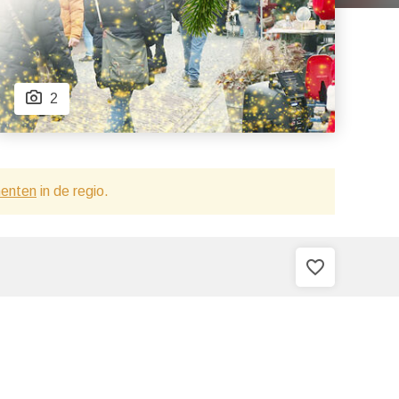
2
menten
in de regio.
favorite_border