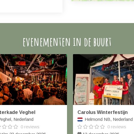
evenementen in de buurt
terkade Veghel
Carolus Winterfestijn
eghel, Nederland
Helmond NB, Nederland
0 reviews
0 reviews