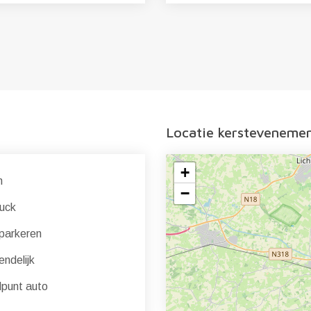
Locatie kersteveneme
+
n
−
uck
parkeren
endelijk
punt auto