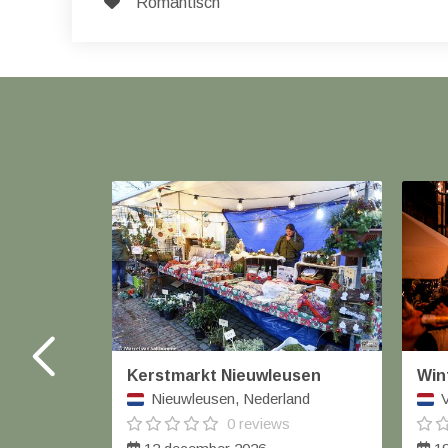
Romantisch
Kerstmarkt Nieuwleusen
Win
Nieuwleusen, Nederland
V
0 reviews