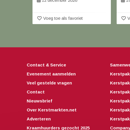
12 december 2026
19
favorite_border
favorite_border
Voeg toe als favoriet
V
Contact & Service
Samenwe
Evenement aanmelden
Kerstpak
Veel gestelde vragen
Kerstpak
Contact
Kerstpak
Nieuwsbrief
Kerstpak
Over Kerstmarkten.net
Kerstpa
Adverteren
Kerstpak
Kraamhuurders gezocht 2025
Companyo