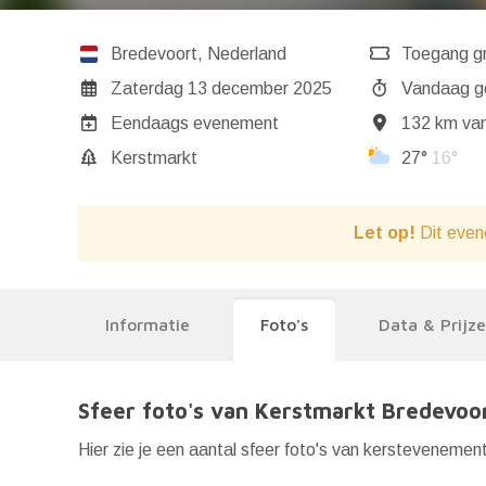
Bredevoort
,
Nederland
Toegang gr
Zaterdag 13 december 2025
Va
Eendaags evenement
132 km van
Kerstmarkt
27°
16°
Let op!
Dit even
Informatie
Foto's
Data & Prijz
Sfeer foto's van Kerstmarkt Bredevoo
Hier zie je een aantal sfeer foto's van kersteveneme