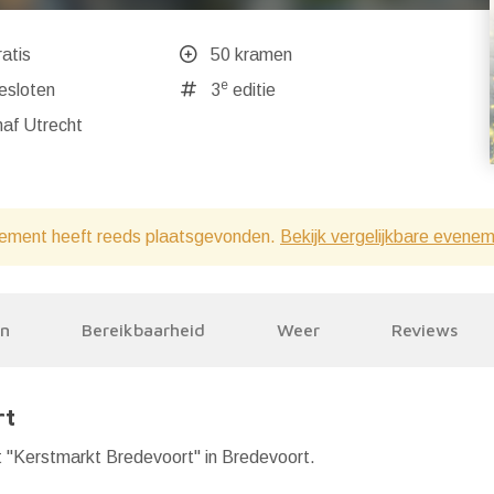
atis
50 kramen
e
ndaag gesloten
3
editie
af Utrecht
ement heeft reeds plaatsgevonden.
Bekijk vergelijkbare evene
en
Bereikbaarheid
Weer
Reviews
rt
nt "Kerstmarkt Bredevoort" in Bredevoort.