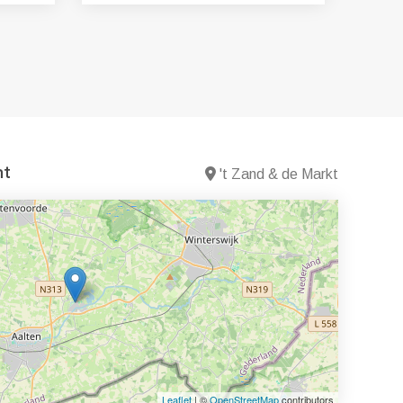
nt
't Zand & de Markt
Leaflet
| ©
OpenStreetMap
contributors