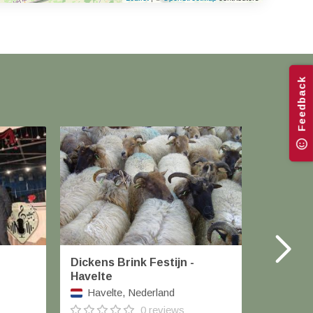
Feedback
Dickens Brink Festijn -
Winterf
Havelte
Orvel
Havelte, Nederland
0 reviews