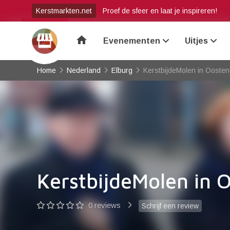
Kerstmarkten.net
Proef de sfeer en laat je inspireren!
home
Evenementen
Uitjes
Home
Nederland
Elburg
KerstbijdeMolen in Ooste
KerstbijdeMolen in 
0 reviews
Schrijf een review