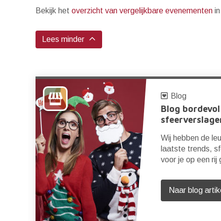
Bekijk het
overzicht van vergelijkbare evenementen
in
Lees minder
Blog
Blog bordevol
sfeerverslage
rna
m
Wij hebben de leu
laatste trends, s
p
voor je op een rij
Naar blog artik