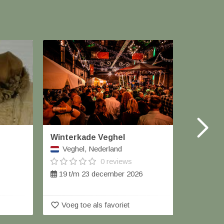
Winterkade Veghel
Winter
Veghel, Nederland
Geert
0 reviews
19 t/m 23 december 2026
12 de
favorite_border
favorite_border
Voeg toe als favoriet
Voeg 