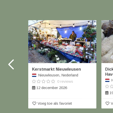
Kerstmarkt Nieuwleusen
Dick
Hav
Nieuwleusen, Nederland
H
0 reviews
12 december 2026
19
favorite_border
favorite_border
Voeg toe als favoriet
V