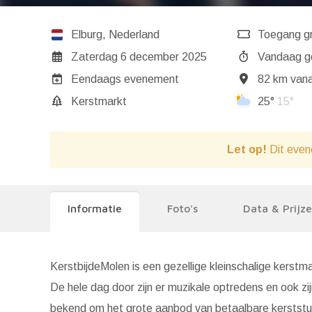
Elburg
,
Nederland
Toegang gr
Zaterdag 6 december 2025
Va
Eendaags evenement
82 km vana
Kerstmarkt
25°
15°
Let op!
Dit even
Informatie
Foto's
Data & Prijz
KerstbijdeMolen is een gezellige kleinschalige kers
De hele dag door zijn er muzikale optredens en ook zij
bekend om het grote aanbod van betaalbare kerststu