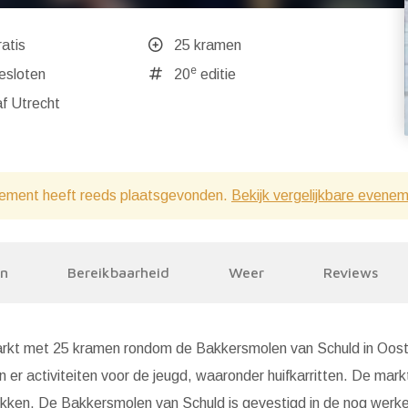
atis
25 kramen
e
ndaag gesloten
20
editie
f Utrecht
ement heeft reeds plaatsgevonden.
Bekijk vergelijkbare evene
en
Bereikbaarheid
Weer
Reviews
tmarkt met 25 kramen rondom de Bakkersmolen van Schuld in Oos
n er activiteiten voor de jeugd, waaronder huifkarritten. De mark
kken. De Bakkersmolen van Schuld is gevestigd in de nog werk