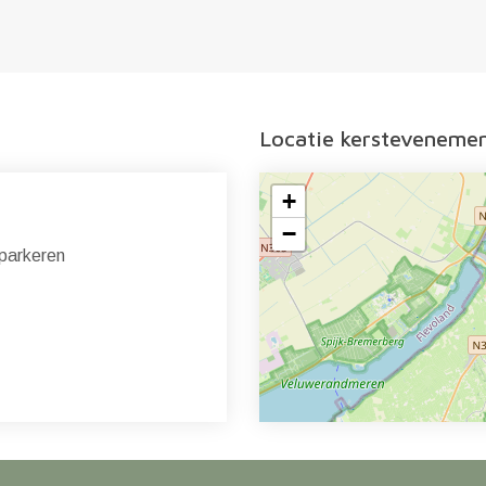
Locatie kersteveneme
+
−
parkeren