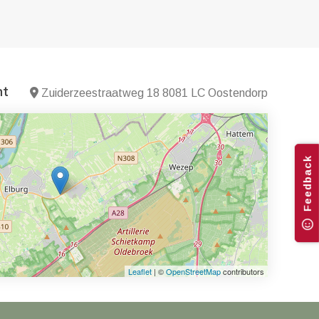
nt
Zuiderzeestraatweg 18 8081 LC Oostendorp
Feedback
Leaflet
| ©
OpenStreetMap
contributors