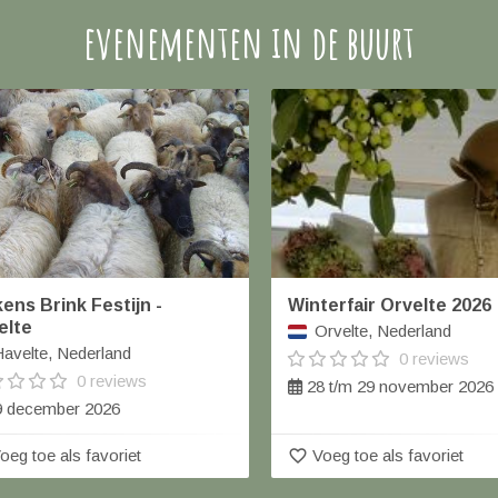
evenementen in de buurt
ens Brink Festijn -
Winterfair Orvelte 2026
elte
Orvelte, Nederland
avelte, Nederland
0 reviews
0 reviews
28 t/m 29 november 2026
 december 2026
favorite_border
oeg toe als favoriet
Voeg toe als favoriet