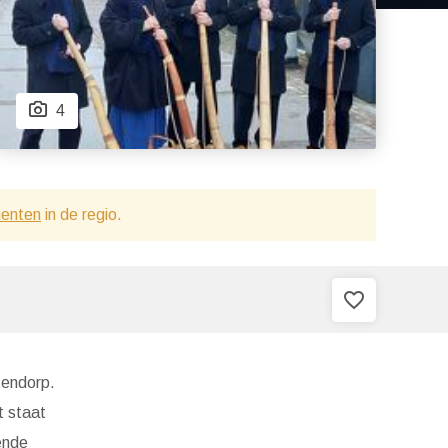
4
menten
in de regio.
favorite_border
tendorp.
t staat
ende