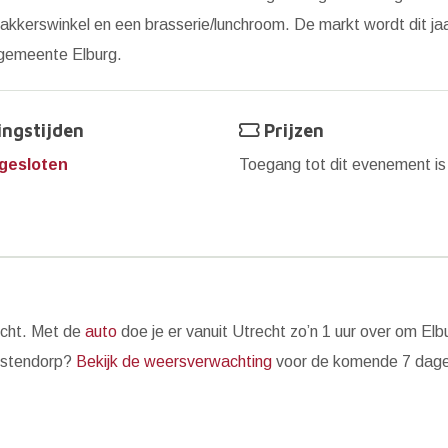
kkerswinkel en een brasserie/lunchroom. De markt wordt dit jaa
 gemeente Elburg.
ngstijden
Prijzen
gesloten
Toegang tot dit evenement i
echt. Met de
auto
doe je er vanuit Utrecht zo’n 1 uur over om Elb
Oostendorp?
Bekijk de weersverwachting
voor de komende 7 dage