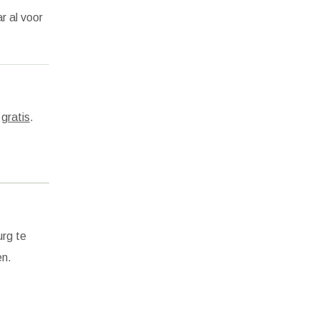
r al voor
s
gratis
.
urg te
n.