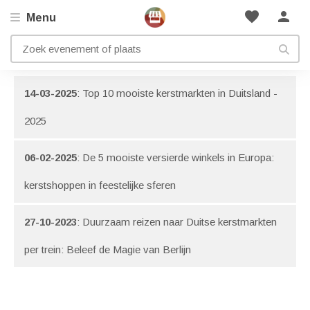
favorite
person
Menu
Artikelen met onderwerp: Berlijn
Bekijk ook onze
blog pagina
boordevol inspiratie!
14-03-2025
: Top 10 mooiste kerstmarkten in Duitsland -
2025
06-02-2025
: De 5 mooiste versierde winkels in Europa:
kerstshoppen in feestelijke sferen
27-10-2023
: Duurzaam reizen naar Duitse kerstmarkten
per trein: Beleef de Magie van Berlijn