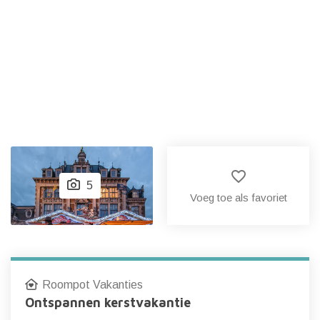
favorite_border
5
Voeg toe als favoriet
Roompot Vakanties
Ontspannen kerstvakantie