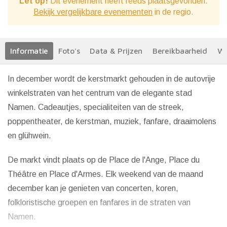
Let op!
Dit evenement heeft reeds plaatsgevonden.
Bekijk vergelijkbare evenementen
in de regio.
Informatie
Foto's
Data & Prijzen
Bereikbaarheid
We
In december wordt de kerstmarkt gehouden in de autovrije
winkelstraten van het centrum van de elegante stad
Namen. Cadeautjes, specialiteiten van de streek,
poppentheater, de kerstman, muziek, fanfare, draaimolens
en glühwein.
De markt vindt plaats op de Place de l'Ange, Place du
Théâtre en Place d'Armes. Elk weekend van de maand
december kan je genieten van concerten, koren,
folkloristische groepen en fanfares in de straten van
Namen.