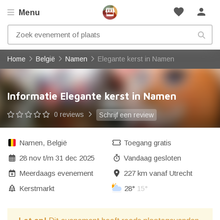
favorite
person
Menu
Home
België
Namen
Elegante kerst in Namen
Informatie Elegante kerst in Namen
0 reviews
Schrijf een review
Namen
,
België
Toegang gratis
28 nov
t/m
31 dec 2025
Vandaag gesloten
Meerdaags evenement
227 km vanaf Utrecht
Kerstmarkt
28°
15°