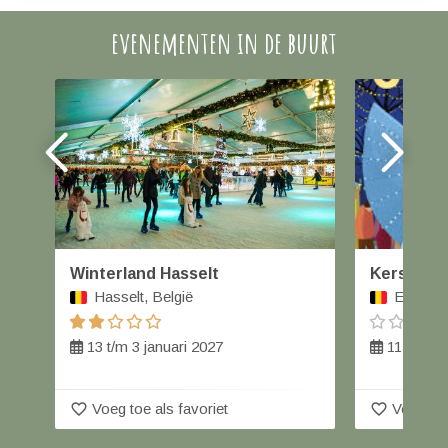
evenementen in de buurt
Winterland Hasselt
Kerstmar
Hasselt, België
Eupen, 
13 t/m 3 januari 2027
11 t/m 1
favorite_border
favorite_border
Voeg toe als favoriet
Voeg toe