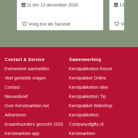
11 t/m 13 december 2026
13 decem
favorite_border
favorite_border
Voeg toe als favoriet
Voeg toe
Contact & Service
Samenwerking
Evenement aanmelden
Kerstpakketten Kiezer
Veel gestelde vragen
Kerstpakket Online
Contact
Kerstpakketten idee
Nieuwsbrief
Kerstpakketten Tip
Over Kerstmarkten.net
Kerstpakket Webshop
Adverteren
Kerstpakketten
Kraamhuurders gezocht 2025
Companyofgifts.nl
Kerstmarkten app
Kerstmarkten