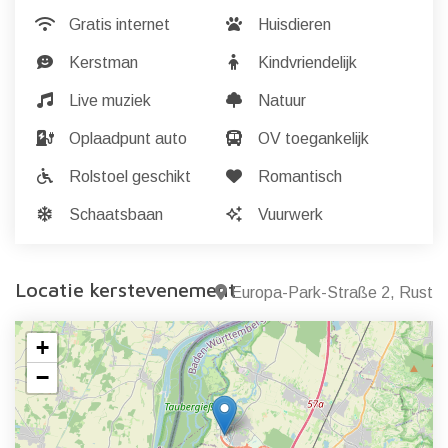
Gratis internet
Huisdieren
Kerstman
Kindvriendelijk
Live muziek
Natuur
Oplaadpunt auto
OV toegankelijk
Rolstoel geschikt
Romantisch
Schaatsbaan
Vuurwerk
Locatie kerstevenement
Europa-Park-Straße 2, Rust
+
−