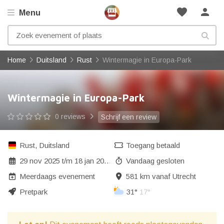
favorite
person
Menu
Home
Duitsland
Rust
Wintermagie in Europa-Park
Wintermagie in Europa-Park
0 reviews
Schrijf een review
Rust
,
Duitsland
Toegang betaald
29 nov 2025
t/m
18 jan 2026
Vandaag gesloten
Meerdaags evenement
581 km vanaf Utrecht
Pretpark
31°
17°