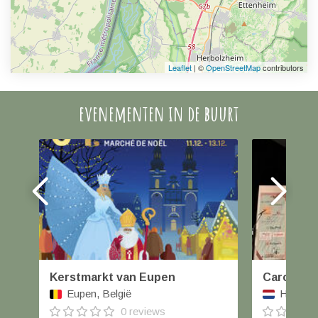
Leaflet
| ©
OpenStreetMap
contributors
evenementen in de buurt
Kerstmarkt van Eupen
Carolus W
Eupen, België
Helmond
0 reviews