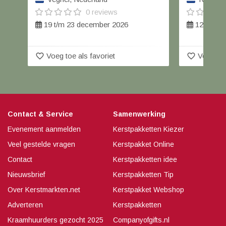
0 reviews
19 t/m 23 december 2026
12 decem
favorite_border
favorite_border
Voeg toe als favoriet
Voeg toe
Contact & Service
Samenwerking
Evenement aanmelden
Kerstpakketten Kiezer
Veel gestelde vragen
Kerstpakket Online
Contact
Kerstpakketten idee
Nieuwsbrief
Kerstpakketten Tip
Over Kerstmarkten.net
Kerstpakket Webshop
Adverteren
Kerstpakketten
Kraamhuurders gezocht 2025
Companyofgifts.nl