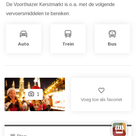
De Voorthuizer Kerstmarkt is o.a. met de volgende
vervoersmiddelen te bereiken:
Auto
Trein
Bus
favorite_border
1
Voeg toe als favoriet