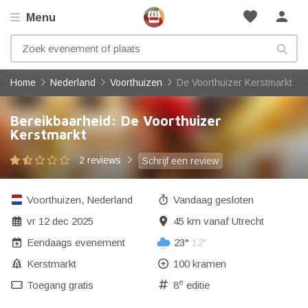
favorite
person
Menu
Home
Nederland
Voorthuizen
De Voorthuizer Kerstmarkt
Bereikbaarheid: De Voorthuizer
Kerstmarkt
2 reviews
Schrijf een review
Voorthuizen
,
Nederland
Vandaag gesloten
vr 12 dec 2025
45 km vanaf Utrecht
Eendaags evenement
23°
12°
Kerstmarkt
100 kramen
e
Toegang gratis
8
editie