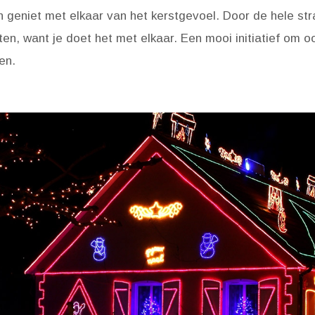
en geniet met elkaar van het kerstgevoel. Door de hele st
tten, want je doet het met elkaar. Een mooi initiatief o
en.