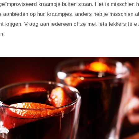
geïmproviseerd kraampje buiten staan. Het is misschien 
ze aanbieden op hun kraampjes, anders heb je misschien 
nt krijgen. Vraag aan iedereen of ze met iets lekkers te e
n.