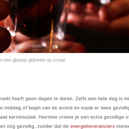
n een glaasje glühwein op straat.
rkt hoeft geen dagen te duren. Zelfs een hele dag is mi
 middag of begin van de avond en maak er twee gezellige
k wat kerstmuziek. Hiermee creëer je een extra gezellige s
 het nóg gezellig, zonder dat de
energieleveranciers
metee