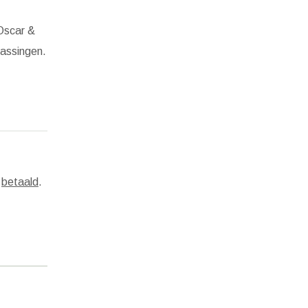
,
Oscar &
rassingen.
s
betaald
.