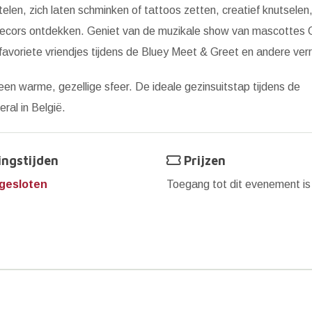
telen, zich laten schminken of tattoos zetten, creatief knutselen
rdecors ontdekken. Geniet van de muzikale show van mascottes 
favoriete vriendjes tijdens de Bluey Meet & Greet en andere ver
een warme, gezellige sfeer. De ideale gezinsuitstap tijdens de
ral in België.
ngstijden
Prijzen
gesloten
Toegang tot dit evenement i