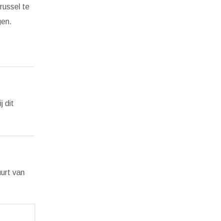
russel te
en.
j dit
uurt van