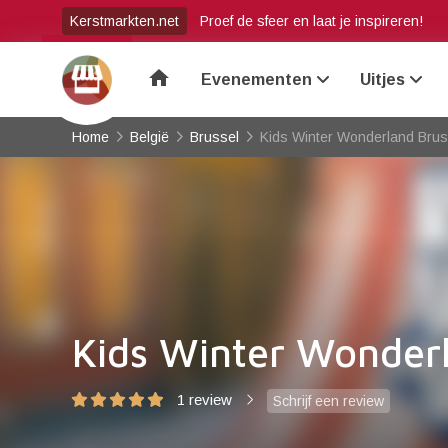
Kerstmarkten.net
Proef de sfeer en laat je inspireren!
home
Evenementen
Uitjes
Home
België
Brussel
Kids Winter Wonderland Brus
Kids Winter Wonderl
1 review
Schrijf een review