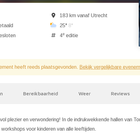
183 km vanaf Utrecht
etaald
25°
8°
e
ndaag gesloten
4
editie
ement heeft reeds plaatsgevonden.
Bekijk vergelijkbare evene
en
Bereikbaarheid
Weer
Reviews
ol plezier en verwondering! In de indrukwekkende hallen van To
 workshops voor kinderen van alle leeftijden.