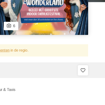
6
menten
in de regio.
favorite_border
ur & Taxis