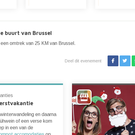
e buurt van Brussel
 een omtrek van 25 KM van Brussel.
Deel dit evenement
anties
erstvakantie
 winterwandeling en daarna
ühwein of een verse kom
p in een van de
ompot accomodaties
op