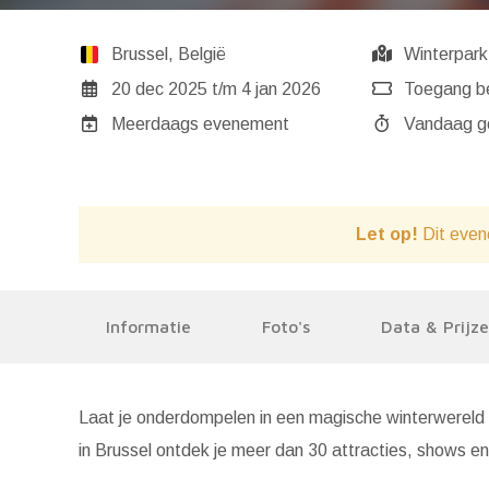
Brussel
,
België
Winterpark
20 dec 2025
t/m
4 jan 2026
Toegang b
Meerdaags evenement
Va
Let op!
Dit even
Informatie
Foto's
Data & Prijz
Laat je onderdompelen in een magische winterwereld v
in Brussel ontdek je meer dan 30 attracties, shows en