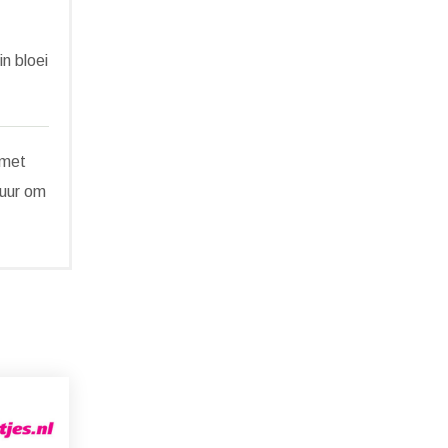
n bloei
 met
tuur om