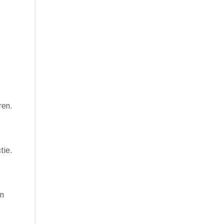
ren.
tie.
en