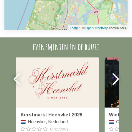
Leaflet
| ©
OpenStreetMap
contributors
evenementen in de buurt
Kerstmarkt Heenvliet 2026
Winterfai
Heenvliet, Nederland
Geertrui
0 reviews