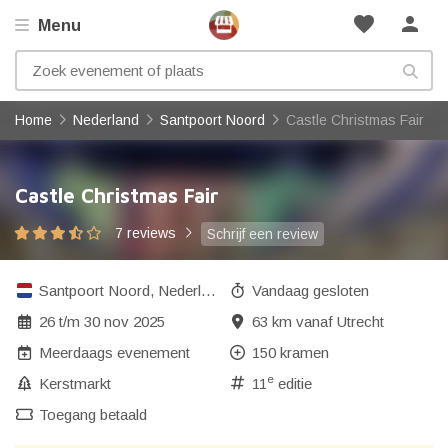
favorite
person
Menu
Home
Nederland
Santpoort Noord
Castle Christmas Fair
Castle Christmas Fair
7 reviews
Schrijf een review
Santpoort Noord
,
Nederland
Vandaag gesloten
26
t/m
30 nov 2025
63 km vanaf Utrecht
Meerdaags evenement
150 kramen
e
Kerstmarkt
11
editie
Toegang betaald