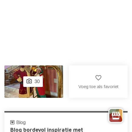
favorite_border
30
Voeg toe als favoriet
Blog
Blog bordevol inspiratie met