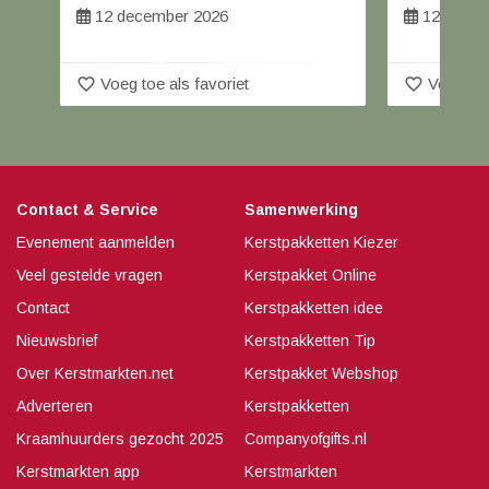
12 december 2026
12 decem
favorite_border
favorite_border
Voeg toe als favoriet
Voeg toe
Contact & Service
Samenwerking
Evenement aanmelden
Kerstpakketten Kiezer
Veel gestelde vragen
Kerstpakket Online
Contact
Kerstpakketten idee
Nieuwsbrief
Kerstpakketten Tip
Over Kerstmarkten.net
Kerstpakket Webshop
Adverteren
Kerstpakketten
Kraamhuurders gezocht 2025
Companyofgifts.nl
Kerstmarkten app
Kerstmarkten