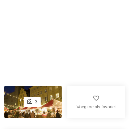
favorite_border
3
Voeg toe als favoriet