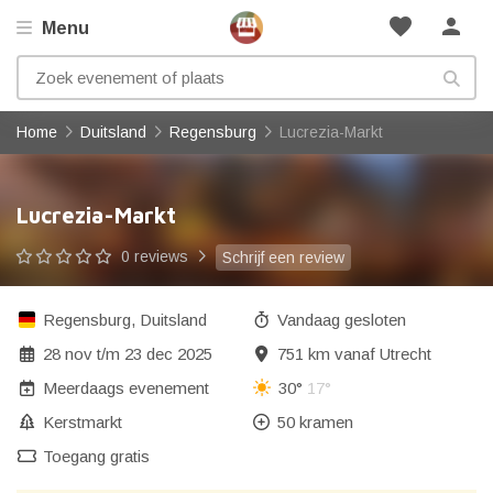
favorite
person
Menu
Home
Duitsland
Regensburg
Lucrezia-Markt
Lucrezia-Markt
0 reviews
Schrijf een review
Regensburg
,
Duitsland
Vandaag gesloten
28 nov
t/m
23 dec 2025
751 km vanaf Utrecht
Meerdaags evenement
30°
17°
Kerstmarkt
50 kramen
Toegang gratis