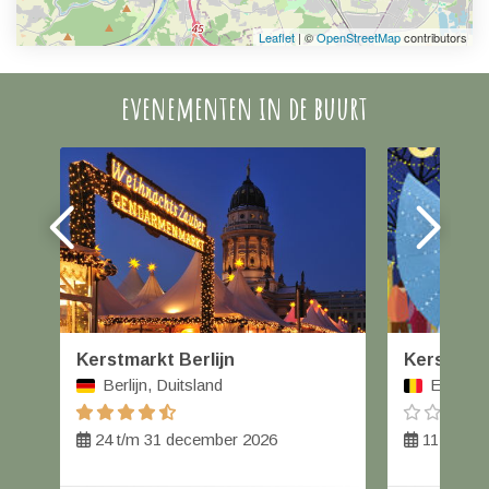
Leaflet
| ©
OpenStreetMap
contributors
evenementen in de buurt
Kerstmarkt Berlijn
Kerstmar
Berlijn, Duitsland
Eupen, 
24 t/m 31 december 2026
11 t/m 1