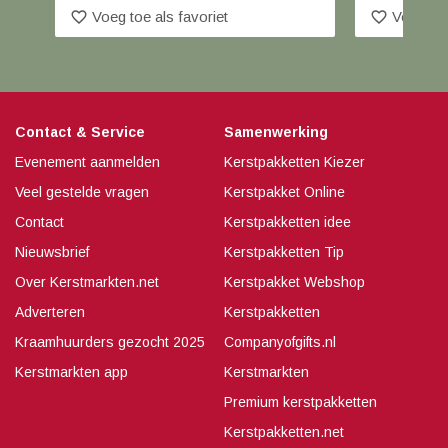
favorite_border
favorite_border
Voeg toe als favoriet
Voeg toe
Contact & Service
Samenwerking
Evenement aanmelden
Kerstpakketten Kiezer
Veel gestelde vragen
Kerstpakket Online
Contact
Kerstpakketten idee
Nieuwsbrief
Kerstpakketten Tip
Over Kerstmarkten.net
Kerstpakket Webshop
Adverteren
Kerstpakketten
Kraamhuurders gezocht 2025
Companyofgifts.nl
Kerstmarkten app
Kerstmarkten
Premium kerstpakketten
Kerstpakketten.net