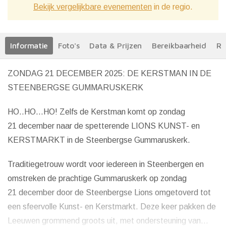
Bekijk vergelijkbare evenementen
in de regio.
Informatie
Foto's
Data & Prijzen
Bereikbaarheid
Re
ZONDAG 21 DECEMBER 2025: DE KERSTMAN IN DE
STEENBERGSE GUMMARUSKERK
HO..HO…HO! Zelfs de Kerstman komt op zondag
21 december naar de spetterende LIONS KUNST- en
KERSTMARKT in de Steenbergse Gummaruskerk.
Traditiegetrouw wordt voor iedereen in Steenbergen en
omstreken de prachtige Gummaruskerk op zondag
21 december door de Steenbergse Lions omgetoverd tot
een sfeervolle Kunst- en Kerstmarkt. Deze keer pakken de
Leeuwen grommend groots uit, met ondersteuning van...