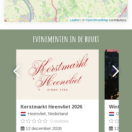
Leaflet
| ©
OpenStreetMap
contributors
evenementen in de buurt
Kerstmarkt Heenvliet 2026
Winterfai
Heenvliet, Nederland
Geertrui
0 reviews
12 december 2026
12 decem