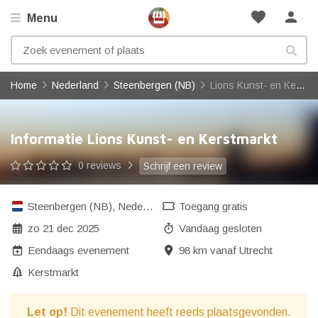
favorite
person
Menu
Home
Nederland
Steenbergen (NB)
Lions Kunst- en Kerstmarkt
Informatie Lions Kunst- en Kerstmarkt
0 reviews
Schrijf een review
Steenbergen (NB)
,
Nederland
Toegang gratis
zo 21 dec 2025
Vandaag gesloten
Eendaags evenement
98 km vanaf Utrecht
Kerstmarkt
Let op!
Dit evenement heeft reeds plaatsgevonden.