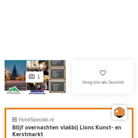
favorite_border
1
Voeg toe als favoriet
HotelSpecials.nl
Blijf overnachten vlakbij Lions Kunst- en
Kerstmarkt