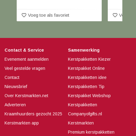
favorite_border
favorite_border
Voeg toe als favoriet
Voeg toe
Contact & Service
Samenwerking
Evenement aanmelden
Kerstpakketten Kiezer
Veel gestelde vragen
Kerstpakket Online
Contact
Kerstpakketten idee
Nieuwsbrief
Kerstpakketten Tip
Over Kerstmarkten.net
Kerstpakket Webshop
Adverteren
Kerstpakketten
Kraamhuurders gezocht 2025
Companyofgifts.nl
Kerstmarkten app
Kerstmarkten
Premium kerstpakketten