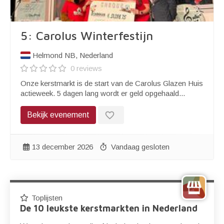
5: Carolus Winterfestijn
Helmond NB, Nederland
0 reviews
Onze kerstmarkt is de start van de Carolus Glazen Huis
actieweek. 5 dagen lang wordt er geld opgehaald...
favorite_border
Bekijk evenement
13 december 2026
Vandaag gesloten
Toplijsten
De 10 leukste kerstmarkten in Nederland