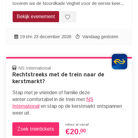
toveren we de Noordkade Veghel voor de eerste keer...
favorite_border
Bekijk evenement
19 t/m 23 december 2026
Vandaag gesloten
NS International
Rechtstreeks met de trein naar de
kerstmarkt?
Stap met je vrienden of familie deze
winter comfortabel in de trein met
NS
International
en stap op de kerstmarkt ontspannen
weer uit.
retour al vanaf
Zoek treintickets
€
20.
00