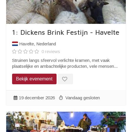
1: Dickens Brink Festijn - Havelte
Havelte, Nederland
0 reviews
Struinen langs sfeervol verlichte kramen, met vaak
plaatselijke en ambachtelijke producten, vele mensen...
favorite_border
Bekijk evenement
19 december 2026
Vandaag gesloten