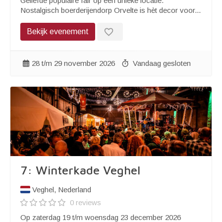
Geliefde populaire fair op een unieke locatie.
Nostalgisch boerderijendorp Orvelte is hèt decor voor...
favorite_border
Bekijk evenement
28 t/m 29 november 2026
Vandaag gesloten
7: Winterkade Veghel
Veghel, Nederland
0 reviews
Op zaterdag 19 t/m woensdag 23 december 2026