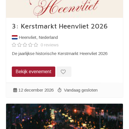
3: Kerstmarkt Heenvliet 2026
Heenvliet, Nederland
0 reviews
De jaarlijkse historische Kerstmarkt Heenvliet 2026
favorite_border
Bekijk evenement
12 december 2026
Vandaag gesloten