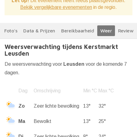
Let op!
Dit evenement heeft reeds plaatsgevonden.
Bekijk vergelijkbare evenementen
in de regio.
Foto's
Data & Prijzen
Bereikbaarheid
Weer
Reviews
Weersverwachting tijdens Kerstmarkt
Leusden
De weersverwachting voor
Leusden
voor de komende 7
dagen.
Dag
Omschrijving
Min °C
Max °C
Zo
Zeer lichte bewolking
13°
32°
Ma
Bewolkt
13°
25°
Di
Zeer lichte bewolking
8°
24°