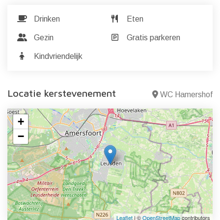
Drinken
Eten
Gezin
Gratis parkeren
Kindvriendelijk
Locatie kerstevenement
WC Hamershof
+
−
Leaflet
| ©
OpenStreetMap
contributors