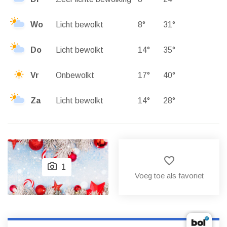
Wo
Licht bewolkt
8°
31°
Do
Licht bewolkt
14°
35°
Vr
Onbewolkt
17°
40°
Za
Licht bewolkt
14°
28°
favorite_border
1
Voeg toe als favoriet