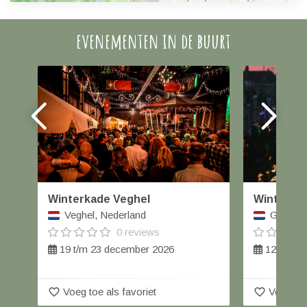
evenementen in de buurt
Winterkade Veghel
Winterfai
Veghel, Nederland
Geertrui
0 reviews
19 t/m 23 december 2026
12 decem
favorite_border
favorite_border
Voeg toe als favoriet
Voeg toe