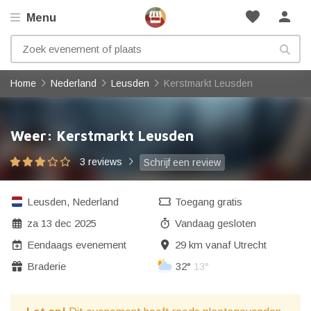
favorite
person
Menu
Home
Nederland
Leusden
Kerstmarkt Leusden
Weer: Kerstmarkt Leusden
3 reviews
Schrijf een review
Leusden
,
Nederland
Toegang gratis
za 13 dec 2025
Vandaag gesloten
Eendaags evenement
29 km vanaf Utrecht
Braderie
32°
13°