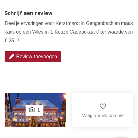
Schrijf een review
Deel je ervaringen voor Kerstmarkt in Gengenbach en maak
kans op een 'Alles-in-1 Keuze Cadeaukaart' ter waarde van
€ 25,-!
Review toevoegen
favorite_border
1
Voeg toe als favoriet