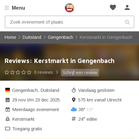
favorite
person
Menu
Home
Duitsland
Gengenbach
Kerstmarkt in Gengenbach
Reviews: Kerstmarkt in Gengenbach
0 reviews
Schrijf een review
Gengenbach
,
Duitsland
Vandaag gesloten
29 nov
t/m
23 dec 2025
575 km vanaf Utrecht
Meerdaags evenement
38°
19°
e
Kerstmarkt
24
editie
Toegang gratis