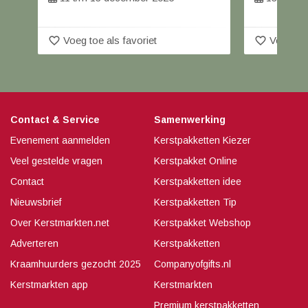
favorite_border
oriet
Voeg toe als favoriet
Contact & Service
Samenwerking
Evenement aanmelden
Kerstpakketten Kiezer
Veel gestelde vragen
Kerstpakket Online
Contact
Kerstpakketten idee
Nieuwsbrief
Kerstpakketten Tip
Over Kerstmarkten.net
Kerstpakket Webshop
Adverteren
Kerstpakketten
Kraamhuurders gezocht 2025
Companyofgifts.nl
Kerstmarkten app
Kerstmarkten
Premium kerstpakketten