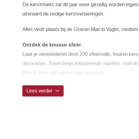
De kerstmarkt zal dit jaar weer gezellig worden inger
uiteraard de nodige kerstversieringen.
Alles vindt plaats bij de IJzeren Man in Vught, rondo
Ontdek de knusse sfeer
Laat je verwonderen door 200 sfeervolle, houten kerst
decoraties. Struin langs knisperende vuurtjes, voel d
Man in deze tijd van het jaar uitstraalt.
...
Lees verder