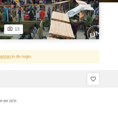
13
menten
in de regio.
favorite_border
n en zo’n