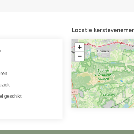
Locatie kersteveneme
+
n
−
eren
uziek
l geschikt