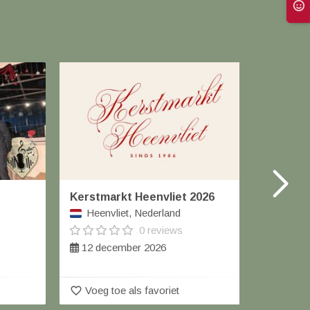
Kerstmarkt Heenvliet 2026
Kerstm
Heenvliet, Nederland
Nieu
0 reviews
12 december 2026
12 de
favorite_border
favorite_border
Voeg toe als favoriet
Voeg 