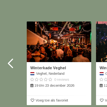
Winterkade Veghel
Win
Veghel, Nederland
G
0 reviews
19 t/m 23 december 2026
12
favorite_border
favorite_border
Voeg toe als favoriet
V