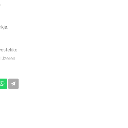
n
nkje.
estelijke
 IJzeren