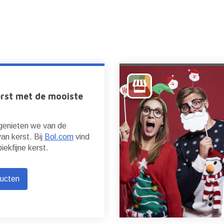
erst met de mooiste
 genieten we van de
van kerst. Bij
Bol.com
vind
piekfijne kerst.
ducten