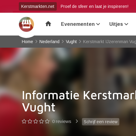
Kerstmarkten.net
Proef de sfeer en laat je inspireren!
home
Evenementen
Uitjes
Home
Nederland
Vught
Kerstmarkt IJzerenman Vu
Informatie Kerstmar
Vught
0 reviews
Schrijf een review