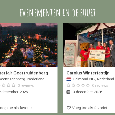
evenementen in de buurt
terfair Geertruidenberg
Carolus Winterfestijn
eertruidenberg, Nederland
Helmond NB, Nederland
0 reviews
0 reviews
 december 2026
13 december 2026
favorite_border
oeg toe als favoriet
Voeg toe als favoriet