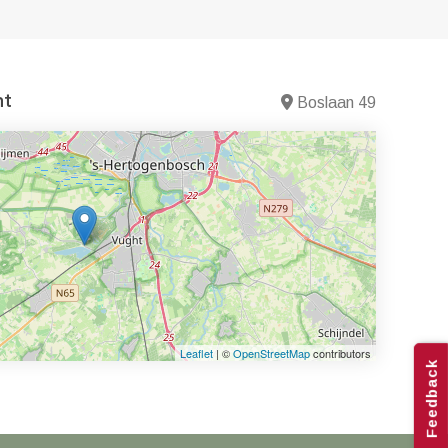
nt
Boslaan 49
Leaflet
| ©
OpenStreetMap
contributors
Feedback