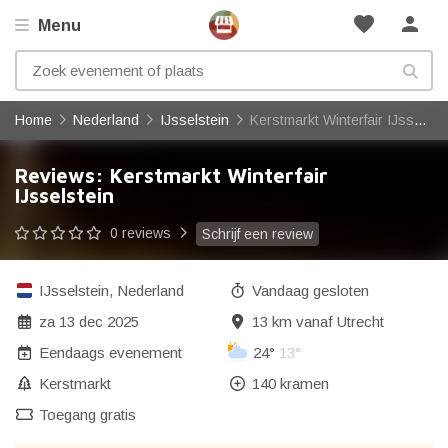
favorite
person
Menu
Home
Nederland
IJsselstein
Kerstmarkt Winterfair IJsselstein
Reviews: Kerstmarkt Winterfair
IJsselstein
0 reviews
Schrijf een review
IJsselstein
,
Nederland
Vandaag gesloten
za 13 dec 2025
13 km vanaf Utrecht
Eendaags evenement
24°
13°
Kerstmarkt
140 kramen
Toegang gratis