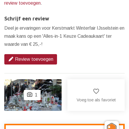
review toevoegen
.
Schrijf een review
Deel je ervaringen voor Kerstmarkt Winterfair IJsselstein en
maak kans op een 'Alles-in-1 Keuze Cadeaukaart' ter
waarde van € 25,-!
Review toevoegen
favorite_border
1
Voeg toe als favoriet