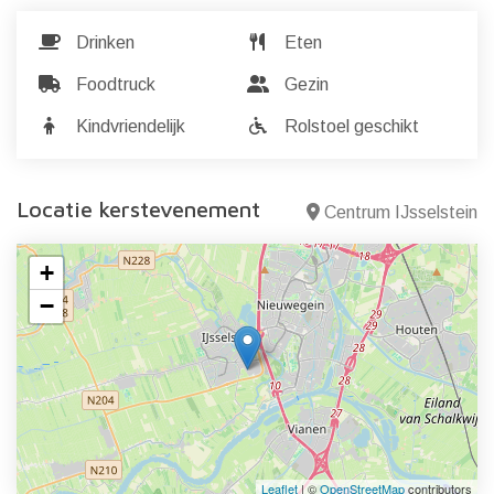
Drinken
Eten
Foodtruck
Gezin
Kindvriendelijk
Rolstoel geschikt
Locatie kerstevenement
Centrum IJsselstein
+
−
Leaflet
| ©
OpenStreetMap
contributors