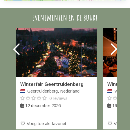
evenementen in de buurt
Winterfair Geertruidenberg
Winterka
Geertruidenberg, Nederland
Veghel,
0 reviews
12 december 2026
19 t/m 2
favorite_border
favorite_border
Voeg toe als favoriet
Voeg toe