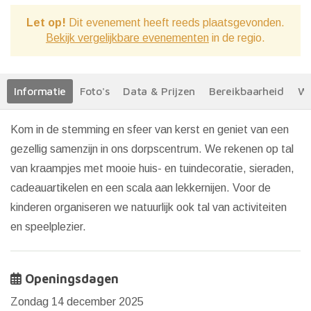
Let op!
Dit evenement heeft reeds plaatsgevonden.
Bekijk vergelijkbare evenementen
in de regio.
Informatie
Foto's
Data & Prijzen
Bereikbaarheid
We
Kom in de stemming en sfeer van kerst en geniet van een
gezellig samenzijn in ons dorpscentrum. We rekenen op tal
van kraampjes met mooie huis- en tuindecoratie, sieraden,
cadeauartikelen en een scala aan lekkernijen. Voor de
kinderen organiseren we natuurlijk ook tal van activiteiten
en speelplezier.
Openingsdagen
Zondag 14 december 2025