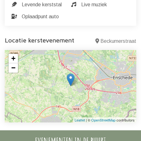
Levende kerststal
Live muziek
Oplaadpunt auto
Locatie kerstevenement
Beckumerstraat
+
−
Leaflet
| ©
OpenStreetMap
contributors
evenementen in de buurt