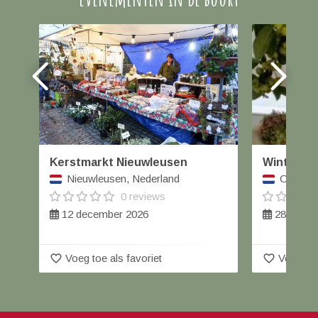
Kerstmarkt Nieuwleusen
Winterfai
Nieuwleusen, Nederland
Orvelte,
0 reviews
12 december 2026
28 t/m 2
favorite_border
favorite_border
Voeg toe als favoriet
Voeg toe