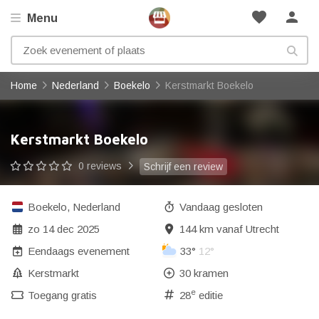
favorite
person
Menu
Home
Nederland
Boekelo
Kerstmarkt Boekelo
Kerstmarkt Boekelo
0 reviews
Schrijf een review
Boekelo
,
Nederland
Vandaag gesloten
zo 14 dec 2025
144 km vanaf Utrecht
Eendaags evenement
33°
12°
Kerstmarkt
30 kramen
e
Toegang gratis
28
editie