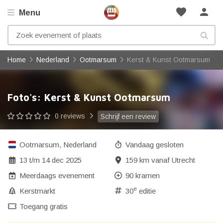
favorite
person
Menu
Home
Nederland
Ootmarsum
Kerst & Kunst Ootmarsum
Foto's: Kerst & Kunst Ootmarsum
0 reviews
Schrijf een review
Ootmarsum
,
Nederland
Vandaag gesloten
13
t/m
14 dec 2025
159 km vanaf Utrecht
Meerdaags evenement
90 kramen
e
Kerstmarkt
30
editie
Toegang gratis