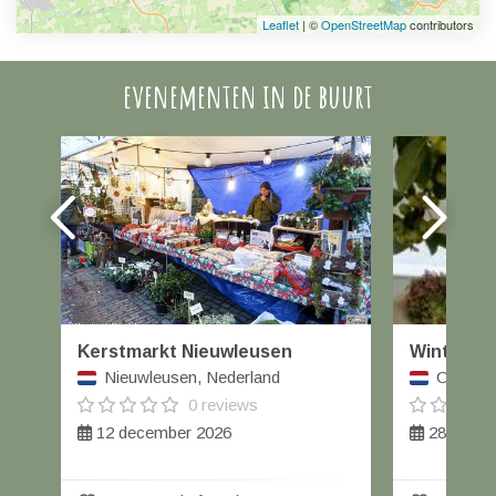
Leaflet
| ©
OpenStreetMap
contributors
evenementen in de buurt
Kerstmarkt Nieuwleusen
Winterfai
Nieuwleusen, Nederland
Orvelte,
0 reviews
12 december 2026
28 t/m 2