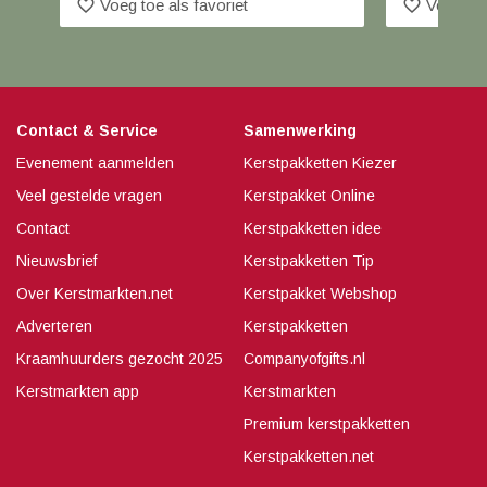
favorite_border
favorite_border
Voeg toe als favoriet
Voeg toe
Contact & Service
Samenwerking
Evenement aanmelden
Kerstpakketten Kiezer
Veel gestelde vragen
Kerstpakket Online
Contact
Kerstpakketten idee
Nieuwsbrief
Kerstpakketten Tip
Over Kerstmarkten.net
Kerstpakket Webshop
Adverteren
Kerstpakketten
Kraamhuurders gezocht 2025
Companyofgifts.nl
Kerstmarkten app
Kerstmarkten
Premium kerstpakketten
Kerstpakketten.net