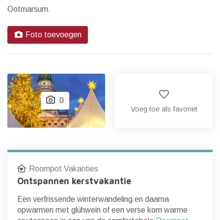
Ootmarsum.
Foto toevoegen
favorite_border
0
Voeg toe als favoriet
Roompot Vakanties
Ontspannen kerstvakantie
Een verfrissende winterwandeling en daarna
opwarmen met glühwein of een verse kom warme