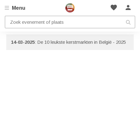
favorite
person
Menu
Artikelen met onderwerp: Luik
Bekijk ook onze
blog pagina
boordevol inspiratie!
14-03-2025
: De 10 leukste kerstmarkten in België - 2025