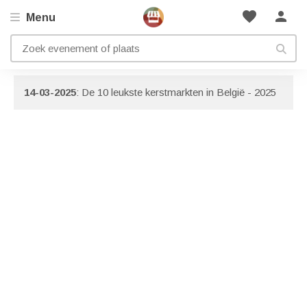
favorite
person
Menu
Artikelen met onderwerp: Gent
Bekijk ook onze
blog pagina
boordevol inspiratie!
14-03-2025
: De 10 leukste kerstmarkten in België - 2025