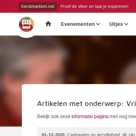
Kerstmarkten.net
Proef de sfeer en laat je inspireren!
home
Evenementen
Uitjes
Artikelen met onderwerp: Vr
Bekijk ook onze
informatie pagina
met nog meer
01-12-2023
: Cadeautjes en gezelligheid: dit zi