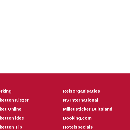
rking
Reisorganisaties
ketten Kiezer
NS International
ket Online
Milieusticker Duitsland
ketten idee
Booking.com
ketten Tip
Hotelspecials