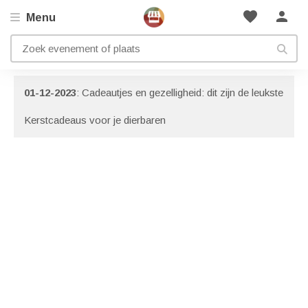
favorite
person
Menu
Artikelen met onderwerp: Vader
Bekijk ook onze
informatie pagina
met nog meer artikelen!
01-12-2023
: Cadeautjes en gezelligheid: dit zijn de leukste
Kerstcadeaus voor je dierbaren