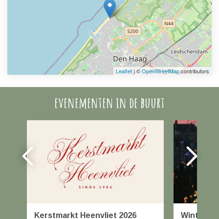
Leaflet
| ©
OpenStreetMap
contributors
evenementen in de buurt
Kerstmarkt Heenvliet 2026
Winterfai