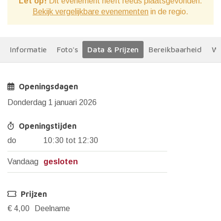
Let op!
Dit evenement heeft reeds plaatsgevonden.
Bekijk vergelijkbare evenementen
in de regio.
Informatie
Foto's
Data & Prijzen
Bereikbaarheid
We
Openingsdagen
Donderdag 1 januari 2026
Openingstijden
do
10:30 tot 12:30
Vandaag
gesloten
Prijzen
€ 4,00
Deelname