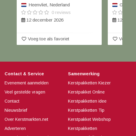
Heenvliet, Nederland
Geertrui
0 reviews
12 december 2026
12 decem
favorite_border
favorite_border
Voeg toe als favoriet
Voeg toe
Contact & Service
Samenwerking
Evenement aanmelden
Kerstpakketten Kiezer
Veel gestelde vragen
Kerstpakket Online
Contact
Kerstpakketten idee
Nieuwsbrief
Kerstpakketten Tip
Over Kerstmarkten.net
Kerstpakket Webshop
Adverteren
Kerstpakketten