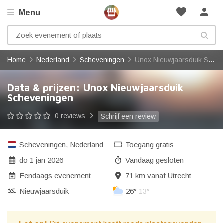
favorite
person
Menu
Home
Nederland
Scheveningen
Unox Nieuwjaarsduik Scheveningen
Data & prijzen: Unox Nieuwjaarsduik
Scheveningen
0 reviews
Schrijf een review
Scheveningen
,
Nederland
Toegang gratis
do 1 jan 2026
Vandaag gesloten
Eendaags evenement
71 km vanaf Utrecht
Nieuwjaarsduik
26°
13°