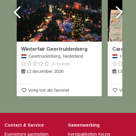
Winterfair Geertruidenberg
Carolus W
Geertruidenberg, Nederland
Helmond
0 reviews
12 december 2026
13 decem
favorite_border
favorite_border
Voeg toe als favoriet
Voeg toe
Contact & Service
Samenwerking
Evenement aanmelden
Kerstpakketten Kiezer