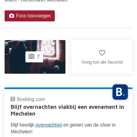
Foto toevoegen
favorite_border
7
Voeg toe als favoriet
Booking.com
Blijf overnachten vlakbij een evenement in
Mechelen
Blijf heerlijk
overnachten
en geniet van de sfeer in
Mechelen!