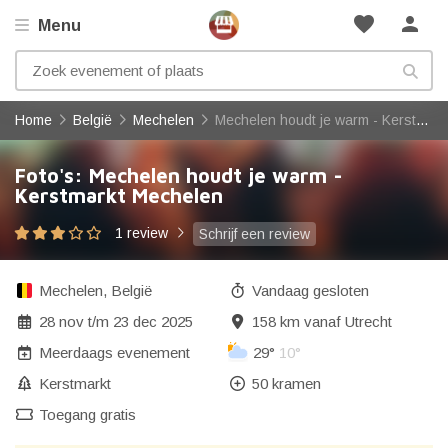
favorite
person
Menu
Home
België
Mechelen
Mechelen houdt je warm - Kerstmarkt Mechelen
Foto's: Mechelen houdt je warm -
Kerstmarkt Mechelen
1 review
Schrijf een review
Mechelen
,
België
Vandaag gesloten
28 nov
t/m
23 dec 2025
158 km vanaf Utrecht
Meerdaags evenement
29°
10°
Kerstmarkt
50 kramen
Toegang gratis