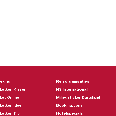
rking
Reisorganisaties
ketten Kiezer
NS International
ket Online
Milieusticker Duitsland
ketten idee
Booking.com
ketten Tip
Hotelspecials