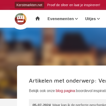
Kerstmarkten.net
Proef de sfeer en laat je inspireren!
home
Evenementen
Uitjes
Artikelen met onderwerp: Ve
Bekijk ook onze
blog pagina
boordevol inspirat
05-07-2024
: Waar kan ik de perfecte geschenke