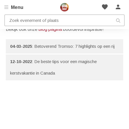
favorite
person
Menu
Artikelen met onderwerp:
Noorderlicht
Bekijk ook onze
blog pagina
boordevol inspiratie!
04-03-2025
: Betoverend Tromso: 7 highlights op een rij
12-10-2022
: De beste tips voor een magische
kerstvakantie in Canada