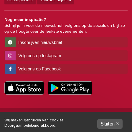
Nog meer inspiratie?
Schrijf je in voor de nieuwsbrief, volg ons op de socials en blijf zo
op de hoogte over de leukste evenementen.
Inschrijven nieuwsbrief
Volg ons op Instagram
Volg ons op Facebook
Copyright
Algemene voorwaarden
Disclaimer
Privacy
Pers
Wij maken gebruiken van cookies.
Sluiten
Partners
Sitemap
Colofon
Gemaakt door:
Dynamies
Doorgaan betekend akkoord.