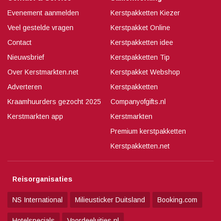
Evenement aanmelden
Kerstpakketten Kiezer
Veel gestelde vragen
Kerstpakket Online
Contact
Kerstpakketten idee
Nieuwsbrief
Kerstpakketten Tip
Over Kerstmarkten.net
Kerstpakket Webshop
Adverteren
Kerstpakketten
Kraamhuurders gezocht 2025
Companyofgifts.nl
Kerstmarkten app
Kerstmarkten
Premium kerstpakketten
Kerstpakketten.net
Reisorganisaties
NS International
Milieusticker Duitsland
Booking.com
Hotelspecials
Voordeeluitjes.nl