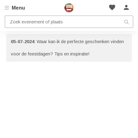
favorite
person
Menu
Artikelen met onderwerp: Kado
Bekijk ook onze
blog pagina
boordevol inspiratie!
05-07-2024
: Waar kan ik de perfecte geschenken vinden
voor de feestdagen? Tips en inspiratie!