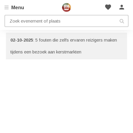
favorite
person
Menu
Artikelen met onderwerp: Plannen
Bekijk ook onze
informatie pagina
met nog meer artikelen!
02-10-2025
: 5 fouten die zelfs ervaren reizigers maken
tijdens een bezoek aan kerstmarkten