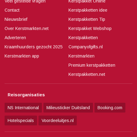
Veel gestelde vragen
Kerstpakket Online
Contact
Kerstpakketten idee
Nieuwsbrief
Kerstpakketten Tip
Over Kerstmarkten.net
Kerstpakket Webshop
Adverteren
Kerstpakketten
Kraamhuurders gezocht 2025
Companyofgifts.nl
Kerstmarkten app
Kerstmarkten
Premium kerstpakketten
Kerstpakketten.net
Reisorganisaties
NS International
Milieusticker Duitsland
Booking.com
Hotelspecials
Voordeeluitjes.nl