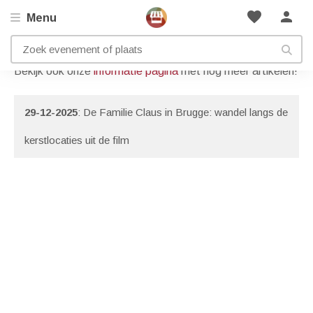
favorite
person
Menu
Artikelen met onderwerp:
Kerstwandeling
Bekijk ook onze
informatie pagina
met nog meer artikelen!
29-12-2025
: De Familie Claus in Brugge: wandel langs de
kerstlocaties uit de film