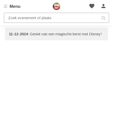
favorite
person
Menu
Artikelen met onderwerp: Disney
Bekijk ook onze
informatie pagina
met nog meer artikelen!
11-12-2024
: Geniet van een magische kerst met Disney!