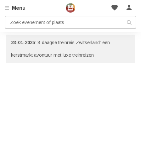
favorite
person
Menu
Artikelen met onderwerp: Alpen
Bekijk ook onze
informatie pagina
met nog meer artikelen!
23-01-2025
: 8-daagse treinreis Zwitserland: een
kerstmarkt avontuur met luxe treinreizen