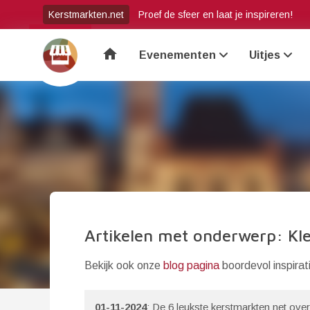
Kerstmarkten.net
Proef de sfeer en laat je inspireren!
home
Evenementen
Uitjes
Artikelen met onderwerp: Kl
Bekijk ook onze
blog pagina
boordevol inspirat
01-11-2024
: De 6 leukste kerstmarkten net over