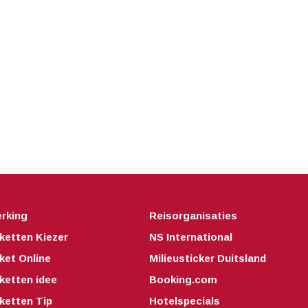
rking
Reisorganisaties
ketten Kiezer
NS International
ket Online
Milieusticker Duitsland
ketten idee
Booking.com
ketten Tip
Hotelspecials